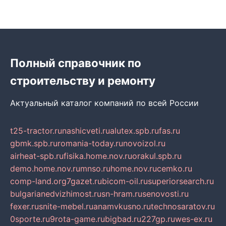
Полный справочник по
строительству и ремонту
Актуальный каталог компаний по всей России
t25-tractor.ru
nashicveti.ru
alutex.spb.ru
fas.ru
gbmk.spb.ru
romania-today.ru
novoizol.ru
airheat-spb.ru
fisika.home.nov.ru
orakul.spb.ru
demo.home.nov.ru
mnso.ru
home.nov.ru
cemko.ru
comp-land.org
7gazet.ru
bicom-oil.ru
superiorsearch.ru
bulgarianedvizhimost.ru
sn-hram.ru
senovosti.ru
fexer.ru
snite-mebel.ru
anamvkusno.ru
technosaratov.ru
0sporte.ru
9rota-game.ru
bigbad.ru
227gp.ru
wes-ex.ru