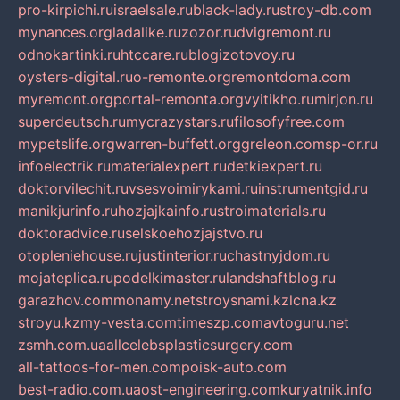
pro-kirpichi.ru
israelsale.ru
black-lady.ru
stroy-db.com
mynances.org
ladalike.ru
zozor.ru
dvigremont.ru
odnokartinki.ru
htccare.ru
blogizotovoy.ru
oysters-digital.ru
o-remonte.org
remontdoma.com
myremont.org
portal-remonta.org
vyitikho.ru
mirjon.ru
superdeutsch.ru
mycrazystars.ru
filosofyfree.com
mypetslife.org
warren-buffett.org
greleon.com
sp-or.ru
infoelectrik.ru
materialexpert.ru
detkiexpert.ru
doktorvilechit.ru
vsesvoimirykami.ru
instrumentgid.ru
manikjurinfo.ru
hozjajkainfo.ru
stroimaterials.ru
doktoradvice.ru
selskoehozjajstvo.ru
otopleniehouse.ru
justinterior.ru
chastnyjdom.ru
mojateplica.ru
podelkimaster.ru
landshaftblog.ru
garazhov.com
monamy.net
stroysnami.kz
lcna.kz
stroyu.kz
my-vesta.com
timeszp.com
avtoguru.net
zsmh.com.ua
allcelebsplasticsurgery.com
all-tattoos-for-men.com
poisk-auto.com
best-radio.com.ua
ost-engineering.com
kuryatnik.info