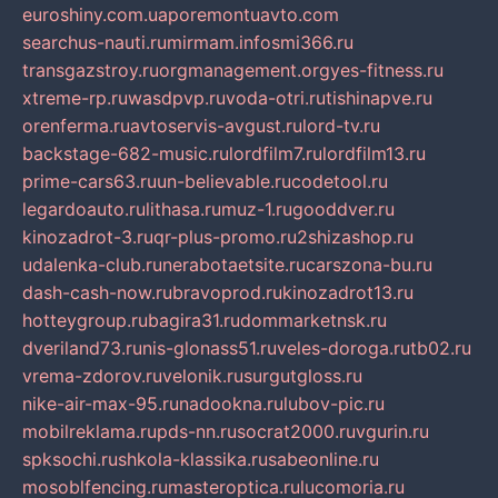
euroshiny.com.ua
poremontuavto.com
searchus-nauti.ru
mirmam.info
smi366.ru
transgazstroy.ru
orgmanagement.org
yes-fitness.ru
xtreme-rp.ru
wasdpvp.ru
voda-otri.ru
tishinapve.ru
orenferma.ru
avtoservis-avgust.ru
lord-tv.ru
backstage-682-music.ru
lordfilm7.ru
lordfilm13.ru
prime-cars63.ru
un-believable.ru
codetool.ru
legardoauto.ru
lithasa.ru
muz-1.ru
gooddver.ru
kinozadrot-3.ru
qr-plus-promo.ru
2shizashop.ru
udalenka-club.ru
nerabotaetsite.ru
carszona-bu.ru
dash-cash-now.ru
bravoprod.ru
kinozadrot13.ru
hotteygroup.ru
bagira31.ru
dommarketnsk.ru
dveriland73.ru
nis-glonass51.ru
veles-doroga.ru
tb02.ru
vrema-zdorov.ru
velonik.ru
surgutgloss.ru
nike-air-max-95.ru
nadookna.ru
lubov-pic.ru
mobilreklama.ru
pds-nn.ru
socrat2000.ru
vgurin.ru
spksochi.ru
shkola-klassika.ru
sabeonline.ru
mosoblfencing.ru
masteroptica.ru
lucomoria.ru