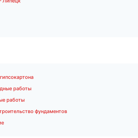
— Липецк
гипсокартона
дные работы
ые работы
троительство фундаментов
ие