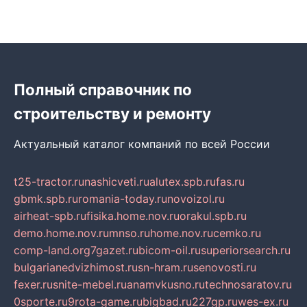
Полный справочник по
строительству и ремонту
Актуальный каталог компаний по всей России
t25-tractor.ru
nashicveti.ru
alutex.spb.ru
fas.ru
gbmk.spb.ru
romania-today.ru
novoizol.ru
airheat-spb.ru
fisika.home.nov.ru
orakul.spb.ru
demo.home.nov.ru
mnso.ru
home.nov.ru
cemko.ru
comp-land.org
7gazet.ru
bicom-oil.ru
superiorsearch.ru
bulgarianedvizhimost.ru
sn-hram.ru
senovosti.ru
fexer.ru
snite-mebel.ru
anamvkusno.ru
technosaratov.ru
0sporte.ru
9rota-game.ru
bigbad.ru
227gp.ru
wes-ex.ru