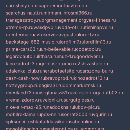
euroshiny.com.ua
poremontuavto.com
searchus-nauti.ru
mirmam.info
smi366.ru
transgazstroy.ru
orgmanagement.org
yes-fitness.ru
xtreme-rp.ru
wasdpvp.ru
voda-otri.ru
tishinapve.ru
orenferma.ru
avtoservis-avgust.ru
lord-tv.ru
backstage-682-music.ru
lordfilm7.ru
lordfilm13.ru
prime-cars63.ru
un-believable.ru
codetool.ru
legardoauto.ru
lithasa.ru
muz-1.ru
gooddver.ru
kinozadrot-3.ru
qr-plus-promo.ru
2shizashop.ru
udalenka-club.ru
nerabotaetsite.ru
carszona-bu.ru
dash-cash-now.ru
bravoprod.ru
kinozadrot13.ru
hotteygroup.ru
bagira31.ru
dommarketnsk.ru
dveriland73.ru
nis-glonass51.ru
veles-doroga.ru
tb02.ru
vrema-zdorov.ru
velonik.ru
surgutgloss.ru
nike-air-max-95.ru
nadookna.ru
lubov-pic.ru
mobilreklama.ru
pds-nn.ru
socrat2000.ru
vgurin.ru
spksochi.ru
shkola-klassika.ru
sabeonline.ru
mosoblfencing.ru
masteroptica.ru
lucomoria.ru