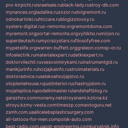
pro-kirpichi.ru
israelsale.ru
black-lady.ru
stroy-db.com
mynances.org
ladalike.ru
zozor.ru
dvigremont.ru
odnokartinki.ru
htccare.ru
blogizotovoy.ru
oysters-digital.ru
o-remonte.org
remontdoma.com
myremont.org
portal-remonta.org
vyitikho.ru
mirjon.ru
superdeutsch.ru
mycrazystars.ru
filosofyfree.com
mypetslife.org
warren-buffett.org
greleon.com
sp-or.ru
infoelectrik.ru
materialexpert.ru
detkiexpert.ru
doktorvilechit.ru
vsesvoimirykami.ru
instrumentgid.ru
manikjurinfo.ru
hozjajkainfo.ru
stroimaterials.ru
doktoradvice.ru
selskoehozjajstvo.ru
otopleniehouse.ru
justinterior.ru
chastnyjdom.ru
mojateplica.ru
podelkimaster.ru
landshaftblog.ru
garazhov.com
monamy.net
stroysnami.kz
lcna.kz
stroyu.kz
my-vesta.com
timeszp.com
avtoguru.net
zsmh.com.ua
allcelebsplasticsurgery.com
all-tattoos-for-men.com
poisk-auto.com
best-radio.com.ua
ost-engineering.com
kuryatnik.info