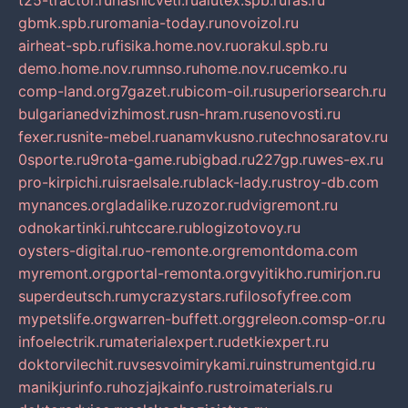
t25-tractor.ru
nashicveti.ru
alutex.spb.ru
fas.ru
gbmk.spb.ru
romania-today.ru
novoizol.ru
airheat-spb.ru
fisika.home.nov.ru
orakul.spb.ru
demo.home.nov.ru
mnso.ru
home.nov.ru
cemko.ru
comp-land.org
7gazet.ru
bicom-oil.ru
superiorsearch.ru
bulgarianedvizhimost.ru
sn-hram.ru
senovosti.ru
fexer.ru
snite-mebel.ru
anamvkusno.ru
technosaratov.ru
0sporte.ru
9rota-game.ru
bigbad.ru
227gp.ru
wes-ex.ru
pro-kirpichi.ru
israelsale.ru
black-lady.ru
stroy-db.com
mynances.org
ladalike.ru
zozor.ru
dvigremont.ru
odnokartinki.ru
htccare.ru
blogizotovoy.ru
oysters-digital.ru
o-remonte.org
remontdoma.com
myremont.org
portal-remonta.org
vyitikho.ru
mirjon.ru
superdeutsch.ru
mycrazystars.ru
filosofyfree.com
mypetslife.org
warren-buffett.org
greleon.com
sp-or.ru
infoelectrik.ru
materialexpert.ru
detkiexpert.ru
doktorvilechit.ru
vsesvoimirykami.ru
instrumentgid.ru
manikjurinfo.ru
hozjajkainfo.ru
stroimaterials.ru