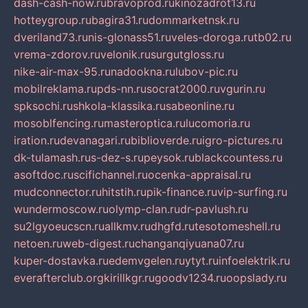
dash-cash-now.ru
bravoprod.ru
kinozadrot13.ru
hotteygroup.ru
bagira31.ru
dommarketnsk.ru
dveriland73.ru
nis-glonass51.ru
veles-doroga.ru
tb02.ru
vrema-zdorov.ru
velonik.ru
surgutgloss.ru
nike-air-max-95.ru
nadookna.ru
lubov-pic.ru
mobilreklama.ru
pds-nn.ru
socrat2000.ru
vgurin.ru
spksochi.ru
shkola-klassika.ru
sabeonline.ru
mosoblfencing.ru
masteroptica.ru
lucomoria.ru
iration.ru
devanagari.ru
biblioverde.ru
igro-pictures.ru
dk-tulamash.ru
s-dez-s.ru
peysok.ru
blackcountess.ru
asoftdoc.ru
scifichannel.ru
ocenka-appraisal.ru
mudconnector.ru
hitstih.ru
pik-finance.ru
vip-surfing.ru
wundermoscow.ru
olymp-clan.ru
dr-pavlush.ru
su2lgyoeucscn.ru
allkmv.ru
dhgfd.ru
tesotomeshell.ru
netoen.ru
web-digest.ru
changanqiyuana07.ru
kuper-dostavka.ru
edemvgelen.ru
ytyt.ru
infoelektrik.ru
everafterclub.org
kirillkgr.ru
goodv1234.ru
oopslady.ru