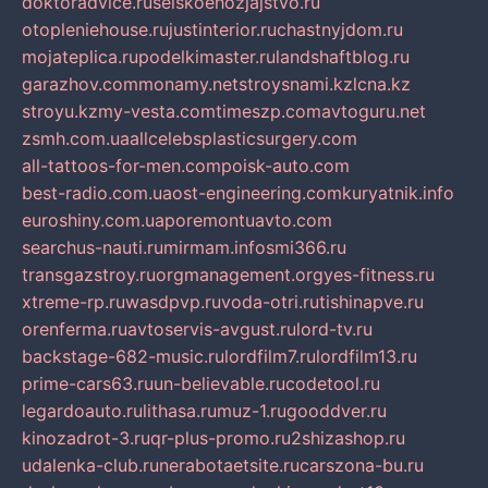
doktoradvice.ru
selskoehozjajstvo.ru
otopleniehouse.ru
justinterior.ru
chastnyjdom.ru
mojateplica.ru
podelkimaster.ru
landshaftblog.ru
garazhov.com
monamy.net
stroysnami.kz
lcna.kz
stroyu.kz
my-vesta.com
timeszp.com
avtoguru.net
zsmh.com.ua
allcelebsplasticsurgery.com
all-tattoos-for-men.com
poisk-auto.com
best-radio.com.ua
ost-engineering.com
kuryatnik.info
euroshiny.com.ua
poremontuavto.com
searchus-nauti.ru
mirmam.info
smi366.ru
transgazstroy.ru
orgmanagement.org
yes-fitness.ru
xtreme-rp.ru
wasdpvp.ru
voda-otri.ru
tishinapve.ru
orenferma.ru
avtoservis-avgust.ru
lord-tv.ru
backstage-682-music.ru
lordfilm7.ru
lordfilm13.ru
prime-cars63.ru
un-believable.ru
codetool.ru
legardoauto.ru
lithasa.ru
muz-1.ru
gooddver.ru
kinozadrot-3.ru
qr-plus-promo.ru
2shizashop.ru
udalenka-club.ru
nerabotaetsite.ru
carszona-bu.ru