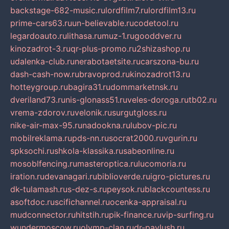
backstage-682-music.ru
lordfilm7.ru
lordfilm13.ru
prime-cars63.ru
un-believable.ru
codetool.ru
legardoauto.ru
lithasa.ru
muz-1.ru
gooddver.ru
kinozadrot-3.ru
qr-plus-promo.ru
2shizashop.ru
udalenka-club.ru
nerabotaetsite.ru
carszona-bu.ru
dash-cash-now.ru
bravoprod.ru
kinozadrot13.ru
hotteygroup.ru
bagira31.ru
dommarketnsk.ru
dveriland73.ru
nis-glonass51.ru
veles-doroga.ru
tb02.ru
vrema-zdorov.ru
velonik.ru
surgutgloss.ru
nike-air-max-95.ru
nadookna.ru
lubov-pic.ru
mobilreklama.ru
pds-nn.ru
socrat2000.ru
vgurin.ru
spksochi.ru
shkola-klassika.ru
sabeonline.ru
mosoblfencing.ru
masteroptica.ru
lucomoria.ru
iration.ru
devanagari.ru
biblioverde.ru
igro-pictures.ru
dk-tulamash.ru
s-dez-s.ru
peysok.ru
blackcountess.ru
asoftdoc.ru
scifichannel.ru
ocenka-appraisal.ru
mudconnector.ru
hitstih.ru
pik-finance.ru
vip-surfing.ru
wundermoscow.ru
olymp-clan.ru
dr-pavlush.ru