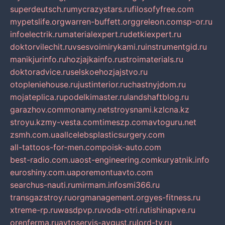
superdeutsch.ru
mycrazystars.ru
filosofyfree.com
mypetslife.org
warren-buffett.org
greleon.com
sp-or.ru
infoelectrik.ru
materialexpert.ru
detkiexpert.ru
doktorvilechit.ru
vsesvoimirykami.ru
instrumentgid.ru
manikjurinfo.ru
hozjajkainfo.ru
stroimaterials.ru
doktoradvice.ru
selskoehozjajstvo.ru
otopleniehouse.ru
justinterior.ru
chastnyjdom.ru
mojateplica.ru
podelkimaster.ru
landshaftblog.ru
garazhov.com
monamy.net
stroysnami.kz
lcna.kz
stroyu.kz
my-vesta.com
timeszp.com
avtoguru.net
zsmh.com.ua
allcelebsplasticsurgery.com
all-tattoos-for-men.com
poisk-auto.com
best-radio.com.ua
ost-engineering.com
kuryatnik.info
euroshiny.com.ua
poremontuavto.com
searchus-nauti.ru
mirmam.info
smi366.ru
transgazstroy.ru
orgmanagement.org
yes-fitness.ru
xtreme-rp.ru
wasdpvp.ru
voda-otri.ru
tishinapve.ru
orenferma.ru
avtoservis-avgust.ru
lord-tv.ru