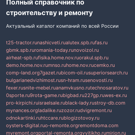
Полный справочник по
строительству и ремонту
Актуальный каталог компаний по всей России
t25-tractor.ru
nashicveti.ru
alutex.spb.ru
fas.ru
gbmk.spb.ru
romania-today.ru
novoizol.ru
airheat-spb.ru
fisika.home.nov.ru
orakul.spb.ru
demo.home.nov.ru
mnso.ru
home.nov.ru
cemko.ru
comp-land.org
7gazet.ru
bicom-oil.ru
superiorsearch.ru
bulgarianedvizhimost.ru
sn-hram.ru
senovosti.ru
fexer.ru
snite-mebel.ru
anamvkusno.ru
technosaratov.ru
0sporte.ru
9rota-game.ru
bigbad.ru
227gp.ru
wes-ex.ru
pro-kirpichi.ru
israelsale.ru
black-lady.ru
stroy-db.com
mynances.org
ladalike.ru
zozor.ru
dvigremont.ru
odnokartinki.ru
htccare.ru
blogizotovoy.ru
oysters-digital.ru
o-remonte.org
remontdoma.com
myremont.org
portal-remonta.org
vyitikho.ru
mirjon.ru