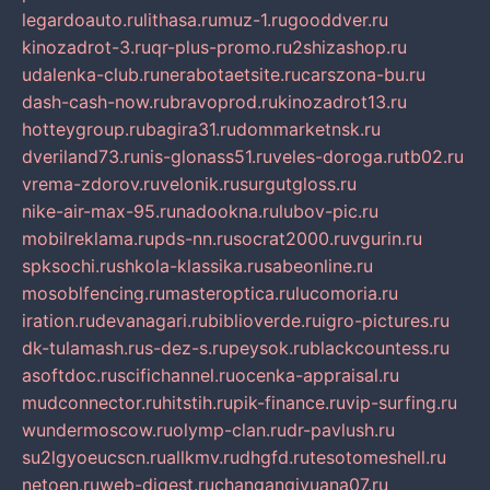
legardoauto.ru
lithasa.ru
muz-1.ru
gooddver.ru
kinozadrot-3.ru
qr-plus-promo.ru
2shizashop.ru
udalenka-club.ru
nerabotaetsite.ru
carszona-bu.ru
dash-cash-now.ru
bravoprod.ru
kinozadrot13.ru
hotteygroup.ru
bagira31.ru
dommarketnsk.ru
dveriland73.ru
nis-glonass51.ru
veles-doroga.ru
tb02.ru
vrema-zdorov.ru
velonik.ru
surgutgloss.ru
nike-air-max-95.ru
nadookna.ru
lubov-pic.ru
mobilreklama.ru
pds-nn.ru
socrat2000.ru
vgurin.ru
spksochi.ru
shkola-klassika.ru
sabeonline.ru
mosoblfencing.ru
masteroptica.ru
lucomoria.ru
iration.ru
devanagari.ru
biblioverde.ru
igro-pictures.ru
dk-tulamash.ru
s-dez-s.ru
peysok.ru
blackcountess.ru
asoftdoc.ru
scifichannel.ru
ocenka-appraisal.ru
mudconnector.ru
hitstih.ru
pik-finance.ru
vip-surfing.ru
wundermoscow.ru
olymp-clan.ru
dr-pavlush.ru
su2lgyoeucscn.ru
allkmv.ru
dhgfd.ru
tesotomeshell.ru
netoen.ru
web-digest.ru
changanqiyuana07.ru