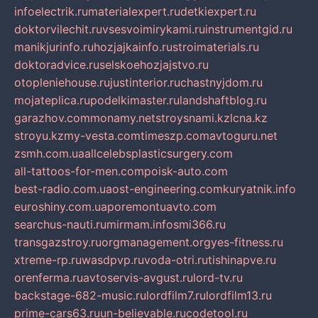
infoelectrik.ru
materialexpert.ru
detkiexpert.ru
doktorvilechit.ru
vsesvoimirykami.ru
instrumentgid.ru
manikjurinfo.ru
hozjajkainfo.ru
stroimaterials.ru
doktoradvice.ru
selskoehozjajstvo.ru
otopleniehouse.ru
justinterior.ru
chastnyjdom.ru
mojateplica.ru
podelkimaster.ru
landshaftblog.ru
garazhov.com
monamy.net
stroysnami.kz
lcna.kz
stroyu.kz
my-vesta.com
timeszp.com
avtoguru.net
zsmh.com.ua
allcelebsplasticsurgery.com
all-tattoos-for-men.com
poisk-auto.com
best-radio.com.ua
ost-engineering.com
kuryatnik.info
euroshiny.com.ua
poremontuavto.com
searchus-nauti.ru
mirmam.info
smi366.ru
transgazstroy.ru
orgmanagement.org
yes-fitness.ru
xtreme-rp.ru
wasdpvp.ru
voda-otri.ru
tishinapve.ru
orenferma.ru
avtoservis-avgust.ru
lord-tv.ru
backstage-682-music.ru
lordfilm7.ru
lordfilm13.ru
prime-cars63.ru
un-believable.ru
codetool.ru