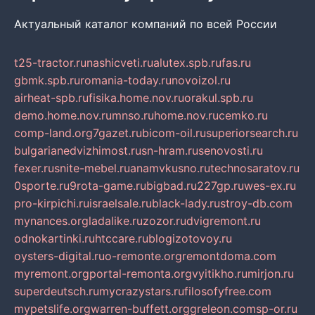
Актуальный каталог компаний по всей России
t25-tractor.ru
nashicveti.ru
alutex.spb.ru
fas.ru
gbmk.spb.ru
romania-today.ru
novoizol.ru
airheat-spb.ru
fisika.home.nov.ru
orakul.spb.ru
demo.home.nov.ru
mnso.ru
home.nov.ru
cemko.ru
comp-land.org
7gazet.ru
bicom-oil.ru
superiorsearch.ru
bulgarianedvizhimost.ru
sn-hram.ru
senovosti.ru
fexer.ru
snite-mebel.ru
anamvkusno.ru
technosaratov.ru
0sporte.ru
9rota-game.ru
bigbad.ru
227gp.ru
wes-ex.ru
pro-kirpichi.ru
israelsale.ru
black-lady.ru
stroy-db.com
mynances.org
ladalike.ru
zozor.ru
dvigremont.ru
odnokartinki.ru
htccare.ru
blogizotovoy.ru
oysters-digital.ru
o-remonte.org
remontdoma.com
myremont.org
portal-remonta.org
vyitikho.ru
mirjon.ru
superdeutsch.ru
mycrazystars.ru
filosofyfree.com
mypetslife.org
warren-buffett.org
greleon.com
sp-or.ru