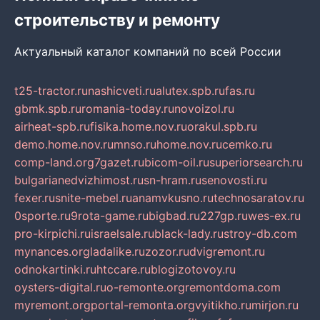
строительству и ремонту
Актуальный каталог компаний по всей России
t25-tractor.ru
nashicveti.ru
alutex.spb.ru
fas.ru
gbmk.spb.ru
romania-today.ru
novoizol.ru
airheat-spb.ru
fisika.home.nov.ru
orakul.spb.ru
demo.home.nov.ru
mnso.ru
home.nov.ru
cemko.ru
comp-land.org
7gazet.ru
bicom-oil.ru
superiorsearch.ru
bulgarianedvizhimost.ru
sn-hram.ru
senovosti.ru
fexer.ru
snite-mebel.ru
anamvkusno.ru
technosaratov.ru
0sporte.ru
9rota-game.ru
bigbad.ru
227gp.ru
wes-ex.ru
pro-kirpichi.ru
israelsale.ru
black-lady.ru
stroy-db.com
mynances.org
ladalike.ru
zozor.ru
dvigremont.ru
odnokartinki.ru
htccare.ru
blogizotovoy.ru
oysters-digital.ru
o-remonte.org
remontdoma.com
myremont.org
portal-remonta.org
vyitikho.ru
mirjon.ru