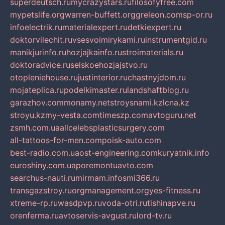
superdeutsch.ru
mycrazystars.ru
filosofyfree.com
mypetslife.org
warren-buffett.org
greleon.com
sp-or.ru
infoelectrik.ru
materialexpert.ru
detkiexpert.ru
doktorvilechit.ru
vsesvoimirykami.ru
instrumentgid.ru
manikjurinfo.ru
hozjajkainfo.ru
stroimaterials.ru
doktoradvice.ru
selskoehozjajstvo.ru
otopleniehouse.ru
justinterior.ru
chastnyjdom.ru
mojateplica.ru
podelkimaster.ru
landshaftblog.ru
garazhov.com
monamy.net
stroysnami.kz
lcna.kz
stroyu.kz
my-vesta.com
timeszp.com
avtoguru.net
zsmh.com.ua
allcelebsplasticsurgery.com
all-tattoos-for-men.com
poisk-auto.com
best-radio.com.ua
ost-engineering.com
kuryatnik.info
euroshiny.com.ua
poremontuavto.com
searchus-nauti.ru
mirmam.info
smi366.ru
transgazstroy.ru
orgmanagement.org
yes-fitness.ru
xtreme-rp.ru
wasdpvp.ru
voda-otri.ru
tishinapve.ru
orenferma.ru
avtoservis-avgust.ru
lord-tv.ru