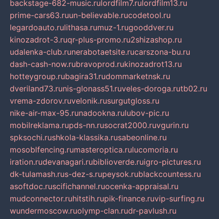
backstage-682-music.ru
lordfilm7.ru
lordfilm13.ru
prime-cars63.ru
un-believable.ru
codetool.ru
legardoauto.ru
lithasa.ru
muz-1.ru
gooddver.ru
kinozadrot-3.ru
qr-plus-promo.ru
2shizashop.ru
udalenka-club.ru
nerabotaetsite.ru
carszona-bu.ru
dash-cash-now.ru
bravoprod.ru
kinozadrot13.ru
hotteygroup.ru
bagira31.ru
dommarketnsk.ru
dveriland73.ru
nis-glonass51.ru
veles-doroga.ru
tb02.ru
vrema-zdorov.ru
velonik.ru
surgutgloss.ru
nike-air-max-95.ru
nadookna.ru
lubov-pic.ru
mobilreklama.ru
pds-nn.ru
socrat2000.ru
vgurin.ru
spksochi.ru
shkola-klassika.ru
sabeonline.ru
mosoblfencing.ru
masteroptica.ru
lucomoria.ru
iration.ru
devanagari.ru
biblioverde.ru
igro-pictures.ru
dk-tulamash.ru
s-dez-s.ru
peysok.ru
blackcountess.ru
asoftdoc.ru
scifichannel.ru
ocenka-appraisal.ru
mudconnector.ru
hitstih.ru
pik-finance.ru
vip-surfing.ru
wundermoscow.ru
olymp-clan.ru
dr-pavlush.ru