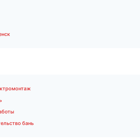
енск
ектромонтаж
ь
аботы
ельство бань