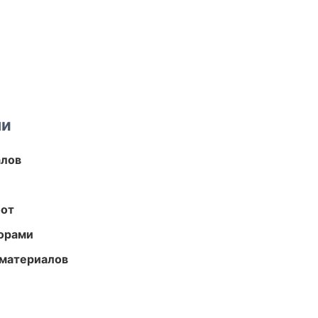
ми
алов
бот
торами
 материалов