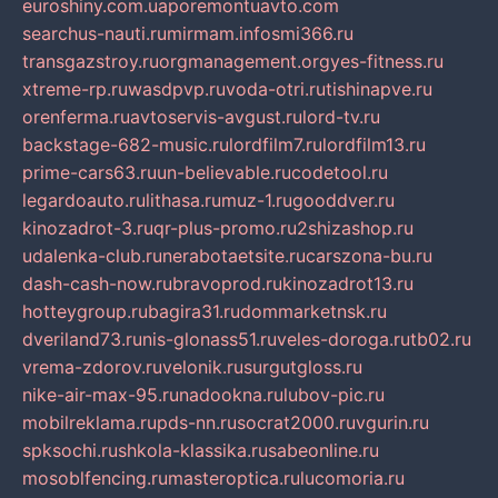
euroshiny.com.ua
poremontuavto.com
searchus-nauti.ru
mirmam.info
smi366.ru
transgazstroy.ru
orgmanagement.org
yes-fitness.ru
xtreme-rp.ru
wasdpvp.ru
voda-otri.ru
tishinapve.ru
orenferma.ru
avtoservis-avgust.ru
lord-tv.ru
backstage-682-music.ru
lordfilm7.ru
lordfilm13.ru
prime-cars63.ru
un-believable.ru
codetool.ru
legardoauto.ru
lithasa.ru
muz-1.ru
gooddver.ru
kinozadrot-3.ru
qr-plus-promo.ru
2shizashop.ru
udalenka-club.ru
nerabotaetsite.ru
carszona-bu.ru
dash-cash-now.ru
bravoprod.ru
kinozadrot13.ru
hotteygroup.ru
bagira31.ru
dommarketnsk.ru
dveriland73.ru
nis-glonass51.ru
veles-doroga.ru
tb02.ru
vrema-zdorov.ru
velonik.ru
surgutgloss.ru
nike-air-max-95.ru
nadookna.ru
lubov-pic.ru
mobilreklama.ru
pds-nn.ru
socrat2000.ru
vgurin.ru
spksochi.ru
shkola-klassika.ru
sabeonline.ru
mosoblfencing.ru
masteroptica.ru
lucomoria.ru