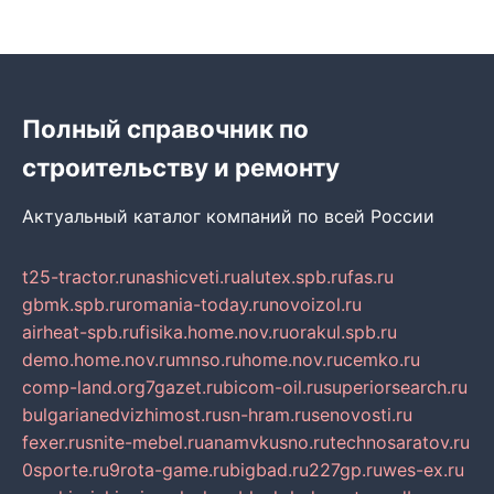
Полный справочник по
строительству и ремонту
Актуальный каталог компаний по всей России
t25-tractor.ru
nashicveti.ru
alutex.spb.ru
fas.ru
gbmk.spb.ru
romania-today.ru
novoizol.ru
airheat-spb.ru
fisika.home.nov.ru
orakul.spb.ru
demo.home.nov.ru
mnso.ru
home.nov.ru
cemko.ru
comp-land.org
7gazet.ru
bicom-oil.ru
superiorsearch.ru
bulgarianedvizhimost.ru
sn-hram.ru
senovosti.ru
fexer.ru
snite-mebel.ru
anamvkusno.ru
technosaratov.ru
0sporte.ru
9rota-game.ru
bigbad.ru
227gp.ru
wes-ex.ru