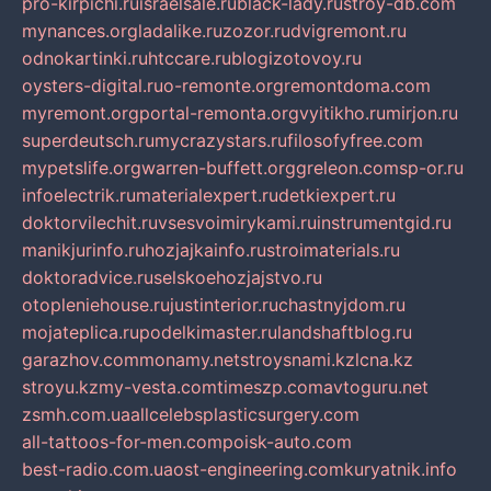
pro-kirpichi.ru
israelsale.ru
black-lady.ru
stroy-db.com
mynances.org
ladalike.ru
zozor.ru
dvigremont.ru
odnokartinki.ru
htccare.ru
blogizotovoy.ru
oysters-digital.ru
o-remonte.org
remontdoma.com
myremont.org
portal-remonta.org
vyitikho.ru
mirjon.ru
superdeutsch.ru
mycrazystars.ru
filosofyfree.com
mypetslife.org
warren-buffett.org
greleon.com
sp-or.ru
infoelectrik.ru
materialexpert.ru
detkiexpert.ru
doktorvilechit.ru
vsesvoimirykami.ru
instrumentgid.ru
manikjurinfo.ru
hozjajkainfo.ru
stroimaterials.ru
doktoradvice.ru
selskoehozjajstvo.ru
otopleniehouse.ru
justinterior.ru
chastnyjdom.ru
mojateplica.ru
podelkimaster.ru
landshaftblog.ru
garazhov.com
monamy.net
stroysnami.kz
lcna.kz
stroyu.kz
my-vesta.com
timeszp.com
avtoguru.net
zsmh.com.ua
allcelebsplasticsurgery.com
all-tattoos-for-men.com
poisk-auto.com
best-radio.com.ua
ost-engineering.com
kuryatnik.info