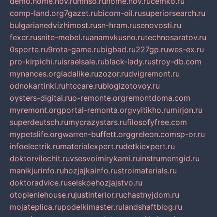
demo.home.nov.ru
mnso.ru
home.nov.ru
cemko.ru
comp-land.org
7gazet.ru
bicom-oil.ru
superiorsearch.ru
bulgarianedvizhimost.ru
sn-hram.ru
senovosti.ru
fexer.ru
snite-mebel.ru
anamvkusno.ru
technosaratov.ru
0sporte.ru
9rota-game.ru
bigbad.ru
227gp.ru
wes-ex.ru
pro-kirpichi.ru
israelsale.ru
black-lady.ru
stroy-db.com
mynances.org
ladalike.ru
zozor.ru
dvigremont.ru
odnokartinki.ru
htccare.ru
blogizotovoy.ru
oysters-digital.ru
o-remonte.org
remontdoma.com
myremont.org
portal-remonta.org
vyitikho.ru
mirjon.ru
superdeutsch.ru
mycrazystars.ru
filosofyfree.com
mypetslife.org
warren-buffett.org
greleon.com
sp-or.ru
infoelectrik.ru
materialexpert.ru
detkiexpert.ru
doktorvilechit.ru
vsesvoimirykami.ru
instrumentgid.ru
manikjurinfo.ru
hozjajkainfo.ru
stroimaterials.ru
doktoradvice.ru
selskoehozjajstvo.ru
otopleniehouse.ru
justinterior.ru
chastnyjdom.ru
mojateplica.ru
podelkimaster.ru
landshaftblog.ru