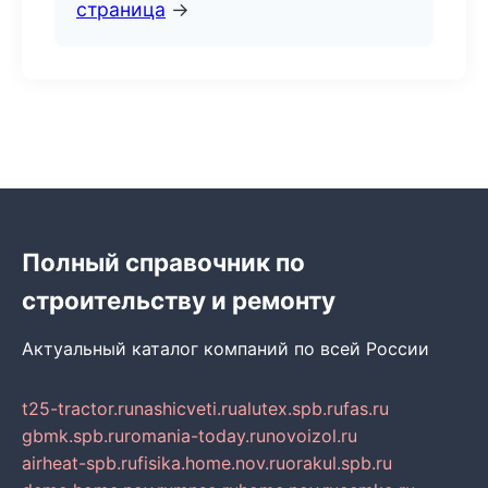
страница
→
Полный справочник по
строительству и ремонту
Актуальный каталог компаний по всей России
t25-tractor.ru
nashicveti.ru
alutex.spb.ru
fas.ru
gbmk.spb.ru
romania-today.ru
novoizol.ru
airheat-spb.ru
fisika.home.nov.ru
orakul.spb.ru