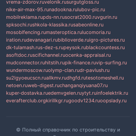
vrema-zdorov.ru
velonik.ru
surgutgloss.ru
nike-air-max-95.ru
nadookna.ru
lubov-pic.ru
mobilreklama.ru
pds-nn.ru
socrat2000.ru
vgurin.ru
spksochi.ru
shkola-klassika.ru
sabeonline.ru
mosoblfencing.ru
masteroptica.ru
lucomoria.ru
iration.ru
devanagari.ru
biblioverde.ru
igro-pictures.ru
dk-tulamash.ru
s-dez-s.ru
peysok.ru
blackcountess.ru
asoftdoc.ru
scifichannel.ru
ocenka-appraisal.ru
mudconnector.ru
hitstih.ru
pik-finance.ru
vip-surfing.ru
wundermoscow.ru
olymp-clan.ru
dr-pavlush.ru
su2lgyoeucscn.ru
allkmv.ru
dhgfd.ru
tesotomeshell.ru
netoen.ru
web-digest.ru
changanqiyuana07.ru
kuper-dostavka.ru
edemvgelen.ru
ytyt.ru
infoelektrik.ru
everafterclub.org
kirillkgr.ru
goodv1234.ru
oopslady.ru
© Полный справочник по строительству и