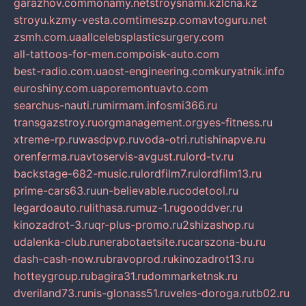
garazhov.com
monamy.net
stroysnami.kz
lcna.kz
stroyu.kz
my-vesta.com
timeszp.com
avtoguru.net
zsmh.com.ua
allcelebsplasticsurgery.com
all-tattoos-for-men.com
poisk-auto.com
best-radio.com.ua
ost-engineering.com
kuryatnik.info
euroshiny.com.ua
poremontuavto.com
searchus-nauti.ru
mirmam.info
smi366.ru
transgazstroy.ru
orgmanagement.org
yes-fitness.ru
xtreme-rp.ru
wasdpvp.ru
voda-otri.ru
tishinapve.ru
orenferma.ru
avtoservis-avgust.ru
lord-tv.ru
backstage-682-music.ru
lordfilm7.ru
lordfilm13.ru
prime-cars63.ru
un-believable.ru
codetool.ru
legardoauto.ru
lithasa.ru
muz-1.ru
gooddver.ru
kinozadrot-3.ru
qr-plus-promo.ru
2shizashop.ru
udalenka-club.ru
nerabotaetsite.ru
carszona-bu.ru
dash-cash-now.ru
bravoprod.ru
kinozadrot13.ru
hotteygroup.ru
bagira31.ru
dommarketnsk.ru
dveriland73.ru
nis-glonass51.ru
veles-doroga.ru
tb02.ru