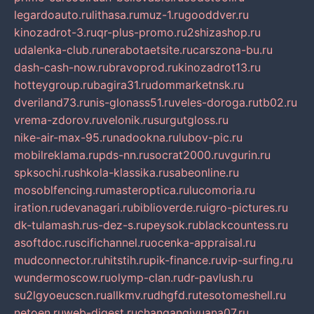
legardoauto.ru
lithasa.ru
muz-1.ru
gooddver.ru
kinozadrot-3.ru
qr-plus-promo.ru
2shizashop.ru
udalenka-club.ru
nerabotaetsite.ru
carszona-bu.ru
dash-cash-now.ru
bravoprod.ru
kinozadrot13.ru
hotteygroup.ru
bagira31.ru
dommarketnsk.ru
dveriland73.ru
nis-glonass51.ru
veles-doroga.ru
tb02.ru
vrema-zdorov.ru
velonik.ru
surgutgloss.ru
nike-air-max-95.ru
nadookna.ru
lubov-pic.ru
mobilreklama.ru
pds-nn.ru
socrat2000.ru
vgurin.ru
spksochi.ru
shkola-klassika.ru
sabeonline.ru
mosoblfencing.ru
masteroptica.ru
lucomoria.ru
iration.ru
devanagari.ru
biblioverde.ru
igro-pictures.ru
dk-tulamash.ru
s-dez-s.ru
peysok.ru
blackcountess.ru
asoftdoc.ru
scifichannel.ru
ocenka-appraisal.ru
mudconnector.ru
hitstih.ru
pik-finance.ru
vip-surfing.ru
wundermoscow.ru
olymp-clan.ru
dr-pavlush.ru
su2lgyoeucscn.ru
allkmv.ru
dhgfd.ru
tesotomeshell.ru
netoen.ru
web-digest.ru
changanqiyuana07.ru