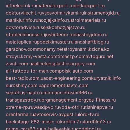
infoelectrik.ru
materialexpert.ru
detkiexpert.ru
doktorvilechit.ru
vsesvoimirykami.ru
instrumentgid.ru
manikjurinfo.ru
hozjajkainfo.ru
stroimaterials.ru
doktoradvice.ru
selskoehozjajstvo.ru
otopleniehouse.ru
justinterior.ru
chastnyjdom.ru
mojateplica.ru
podelkimaster.ru
landshaftblog.ru
garazhov.com
monamy.net
stroysnami.kz
lcna.kz
stroyu.kz
my-vesta.com
timeszp.com
avtoguru.net
zsmh.com.ua
allcelebsplasticsurgery.com
all-tattoos-for-men.com
poisk-auto.com
best-radio.com.ua
ost-engineering.com
kuryatnik.info
euroshiny.com.ua
poremontuavto.com
searchus-nauti.ru
mirmam.info
smi366.ru
transgazstroy.ru
orgmanagement.org
yes-fitness.ru
xtreme-rp.ru
wasdpvp.ru
voda-otri.ru
tishinapve.ru
orenferma.ru
avtoservis-avgust.ru
lord-tv.ru
backstage-682-music.ru
lordfilm7.ru
lordfilm13.ru
prime-cars63.ru
un-believable.ru
codetool.ru