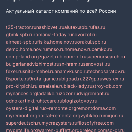
Актуальный каталог компаний по всей России
t25-tractor.ru
nashicveti.ru
alutex.spb.ru
fas.ru
gbmk.spb.ru
romania-today.ru
novoizol.ru
airheat-spb.ru
fisika.home.nov.ru
orakul.spb.ru
demo.home.nov.ru
mnso.ru
home.nov.ru
cemko.ru
comp-land.org
7gazet.ru
bicom-oil.ru
superiorsearch.ru
bulgarianedvizhimost.ru
sn-hram.ru
senovosti.ru
fexer.ru
snite-mebel.ru
anamvkusno.ru
technosaratov.ru
0sporte.ru
9rota-game.ru
bigbad.ru
227gp.ru
wes-ex.ru
pro-kirpichi.ru
israelsale.ru
black-lady.ru
stroy-db.com
mynances.org
ladalike.ru
zozor.ru
dvigremont.ru
odnokartinki.ru
htccare.ru
blogizotovoy.ru
oysters-digital.ru
o-remonte.org
remontdoma.com
myremont.org
portal-remonta.org
vyitikho.ru
mirjon.ru
superdeutsch.ru
mycrazystars.ru
filosofyfree.com
mypetslife.org
warren-buffett.org
greleon.com
sp-or.ru