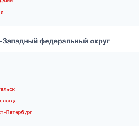
щений
ки
о-Западный федеральный округ
гельск
ологда
кт-Петербург