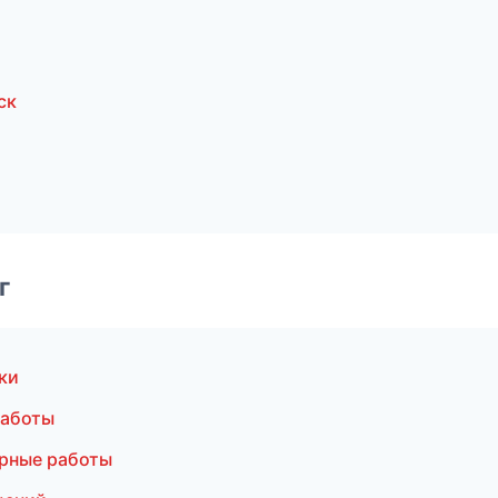
ск
г
ки
работы
рные работы