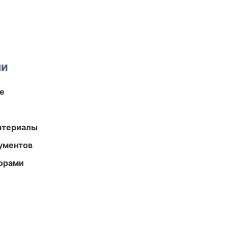
ми
те
атериалы
ументов
торами