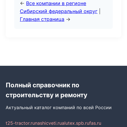
←
Все компании в регионе
Сибирский федеральный округ
|
Главная страница
→
Полный справочник по
строительству и ремонту
Актуальный каталог компаний по всей России
t25-tractor.ru
nashicveti.ru
alutex.spb.ru
fas.ru