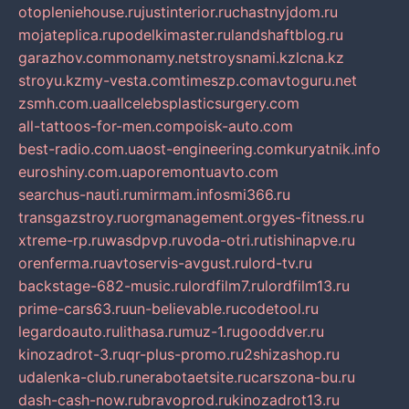
otopleniehouse.ru
justinterior.ru
chastnyjdom.ru
mojateplica.ru
podelkimaster.ru
landshaftblog.ru
garazhov.com
monamy.net
stroysnami.kz
lcna.kz
stroyu.kz
my-vesta.com
timeszp.com
avtoguru.net
zsmh.com.ua
allcelebsplasticsurgery.com
all-tattoos-for-men.com
poisk-auto.com
best-radio.com.ua
ost-engineering.com
kuryatnik.info
euroshiny.com.ua
poremontuavto.com
searchus-nauti.ru
mirmam.info
smi366.ru
transgazstroy.ru
orgmanagement.org
yes-fitness.ru
xtreme-rp.ru
wasdpvp.ru
voda-otri.ru
tishinapve.ru
orenferma.ru
avtoservis-avgust.ru
lord-tv.ru
backstage-682-music.ru
lordfilm7.ru
lordfilm13.ru
prime-cars63.ru
un-believable.ru
codetool.ru
legardoauto.ru
lithasa.ru
muz-1.ru
gooddver.ru
kinozadrot-3.ru
qr-plus-promo.ru
2shizashop.ru
udalenka-club.ru
nerabotaetsite.ru
carszona-bu.ru
dash-cash-now.ru
bravoprod.ru
kinozadrot13.ru