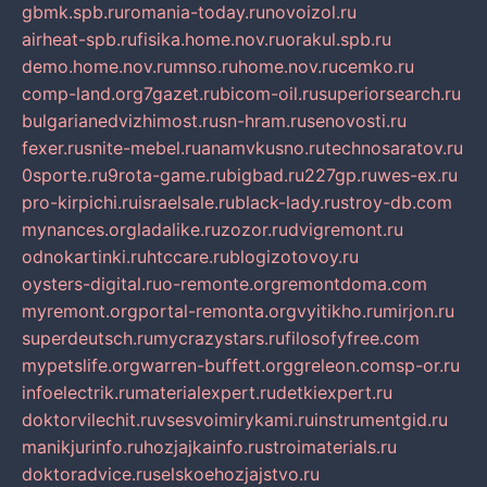
gbmk.spb.ru
romania-today.ru
novoizol.ru
airheat-spb.ru
fisika.home.nov.ru
orakul.spb.ru
demo.home.nov.ru
mnso.ru
home.nov.ru
cemko.ru
comp-land.org
7gazet.ru
bicom-oil.ru
superiorsearch.ru
bulgarianedvizhimost.ru
sn-hram.ru
senovosti.ru
fexer.ru
snite-mebel.ru
anamvkusno.ru
technosaratov.ru
0sporte.ru
9rota-game.ru
bigbad.ru
227gp.ru
wes-ex.ru
pro-kirpichi.ru
israelsale.ru
black-lady.ru
stroy-db.com
mynances.org
ladalike.ru
zozor.ru
dvigremont.ru
odnokartinki.ru
htccare.ru
blogizotovoy.ru
oysters-digital.ru
o-remonte.org
remontdoma.com
myremont.org
portal-remonta.org
vyitikho.ru
mirjon.ru
superdeutsch.ru
mycrazystars.ru
filosofyfree.com
mypetslife.org
warren-buffett.org
greleon.com
sp-or.ru
infoelectrik.ru
materialexpert.ru
detkiexpert.ru
doktorvilechit.ru
vsesvoimirykami.ru
instrumentgid.ru
manikjurinfo.ru
hozjajkainfo.ru
stroimaterials.ru
doktoradvice.ru
selskoehozjajstvo.ru