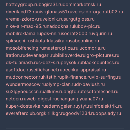
hotteygroup.ru
bagira31.ru
dommarketnsk.ru
dveriland73.ru
nis-glonass51.ru
veles-doroga.ru
tb02.ru
vrema-zdorov.ru
velonik.ru
surgutgloss.ru
nike-air-max-95.ru
nadookna.ru
lubov-pic.ru
mobilreklama.ru
pds-nn.ru
socrat2000.ru
vgurin.ru
spksochi.ru
shkola-klassika.ru
sabeonline.ru
mosoblfencing.ru
masteroptica.ru
lucomoria.ru
iration.ru
devanagari.ru
biblioverde.ru
igro-pictures.ru
dk-tulamash.ru
s-dez-s.ru
peysok.ru
blackcountess.ru
asoftdoc.ru
scifichannel.ru
ocenka-appraisal.ru
mudconnector.ru
hitstih.ru
pik-finance.ru
vip-surfing.ru
wundermoscow.ru
olymp-clan.ru
dr-pavlush.ru
su2lgyoeucscn.ru
allkmv.ru
dhgfd.ru
tesotomeshell.ru
netoen.ru
web-digest.ru
changanqiyuana07.ru
kuper-dostavka.ru
edemvgelen.ru
ytyt.ru
infoelektrik.ru
everafterclub.org
kirillkgr.ru
goodv1234.ru
oopslady.ru