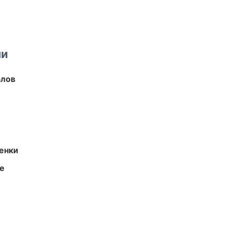
ми
алов
енки
те