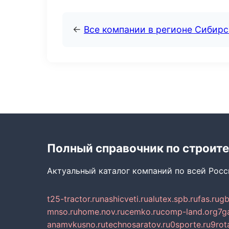
←
Все компании в регионе Сибир
Полный справочник по строите
Актуальный каталог компаний по всей Рос
t25-tractor.ru
nashicveti.ru
alutex.spb.ru
fas.ru
gb
mnso.ru
home.nov.ru
cemko.ru
comp-land.org
7g
anamvkusno.ru
technosaratov.ru
0sporte.ru
9rot