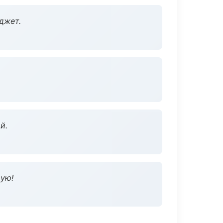
джет.
й.
дую!