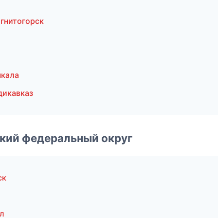
гнитогорск
чкала
дикавказ
ский федеральный округ
ск
л