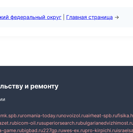
ский федеральный округ
|
Главная страница
→
льству и ремонту
сии
mk.spb.ru
romania-today.ru
novoizol.ru
airheat-spb.ru
fisika.
azet.ru
bicom-oil.ru
superiorsearch.ru
bulgarianedvizhimost.r
a-game.ru
bigbad.ru
227gp.ru
wes-ex.ru
pro-kirpichi.ru
israelsa