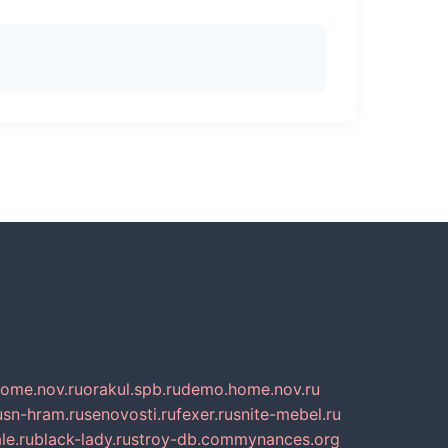
home.nov.ru
orakul.spb.ru
demo.home.nov.ru
u
sn-hram.ru
senovosti.ru
fexer.ru
snite-mebel.ru
le.ru
black-lady.ru
stroy-db.com
mynances.org