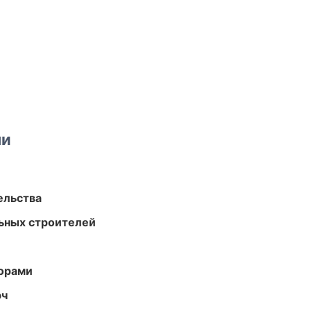
ми
ельства
ьных строителей
торами
юч