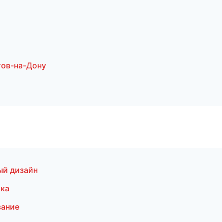
тов-на-Дону
ый дизайн
лка
вание