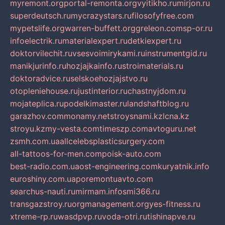
myremont.org
portal-remonta.org
vyitikho.ru
mirjon.ru
superdeutsch.ru
mycrazystars.ru
filosofyfree.com
mypetslife.org
warren-buffett.org
greleon.com
sp-or.ru
infoelectrik.ru
materialexpert.ru
detkiexpert.ru
doktorvilechit.ru
vsesvoimirykami.ru
instrumentgid.ru
manikjurinfo.ru
hozjajkainfo.ru
stroimaterials.ru
doktoradvice.ru
selskoehozjajstvo.ru
otopleniehouse.ru
justinterior.ru
chastnyjdom.ru
mojateplica.ru
podelkimaster.ru
landshaftblog.ru
garazhov.com
monamy.net
stroysnami.kz
lcna.kz
stroyu.kz
my-vesta.com
timeszp.com
avtoguru.net
zsmh.com.ua
allcelebsplasticsurgery.com
all-tattoos-for-men.com
poisk-auto.com
best-radio.com.ua
ost-engineering.com
kuryatnik.info
euroshiny.com.ua
poremontuavto.com
searchus-nauti.ru
mirmam.info
smi366.ru
transgazstroy.ru
orgmanagement.org
yes-fitness.ru
xtreme-rp.ru
wasdpvp.ru
voda-otri.ru
tishinapve.ru