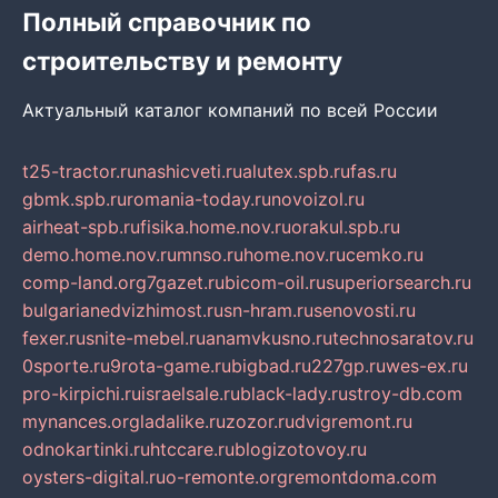
Полный справочник по
строительству и ремонту
Актуальный каталог компаний по всей России
t25-tractor.ru
nashicveti.ru
alutex.spb.ru
fas.ru
gbmk.spb.ru
romania-today.ru
novoizol.ru
airheat-spb.ru
fisika.home.nov.ru
orakul.spb.ru
demo.home.nov.ru
mnso.ru
home.nov.ru
cemko.ru
comp-land.org
7gazet.ru
bicom-oil.ru
superiorsearch.ru
bulgarianedvizhimost.ru
sn-hram.ru
senovosti.ru
fexer.ru
snite-mebel.ru
anamvkusno.ru
technosaratov.ru
0sporte.ru
9rota-game.ru
bigbad.ru
227gp.ru
wes-ex.ru
pro-kirpichi.ru
israelsale.ru
black-lady.ru
stroy-db.com
mynances.org
ladalike.ru
zozor.ru
dvigremont.ru
odnokartinki.ru
htccare.ru
blogizotovoy.ru
oysters-digital.ru
o-remonte.org
remontdoma.com