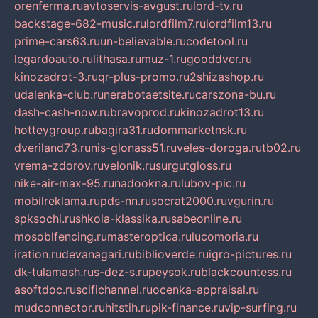
orenferma.ru
avtoservis-avgust.ru
lord-tv.ru
backstage-682-music.ru
lordfilm7.ru
lordfilm13.ru
prime-cars63.ru
un-believable.ru
codetool.ru
legardoauto.ru
lithasa.ru
muz-1.ru
gooddver.ru
kinozadrot-3.ru
qr-plus-promo.ru
2shizashop.ru
udalenka-club.ru
nerabotaetsite.ru
carszona-bu.ru
dash-cash-now.ru
bravoprod.ru
kinozadrot13.ru
hotteygroup.ru
bagira31.ru
dommarketnsk.ru
dveriland73.ru
nis-glonass51.ru
veles-doroga.ru
tb02.ru
vrema-zdorov.ru
velonik.ru
surgutgloss.ru
nike-air-max-95.ru
nadookna.ru
lubov-pic.ru
mobilreklama.ru
pds-nn.ru
socrat2000.ru
vgurin.ru
spksochi.ru
shkola-klassika.ru
sabeonline.ru
mosoblfencing.ru
masteroptica.ru
lucomoria.ru
iration.ru
devanagari.ru
biblioverde.ru
igro-pictures.ru
dk-tulamash.ru
s-dez-s.ru
peysok.ru
blackcountess.ru
asoftdoc.ru
scifichannel.ru
ocenka-appraisal.ru
mudconnector.ru
hitstih.ru
pik-finance.ru
vip-surfing.ru