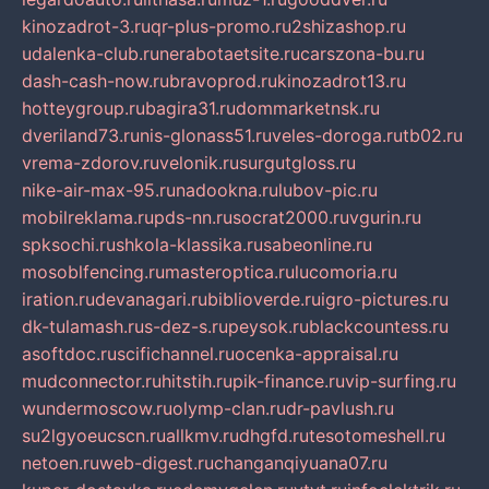
kinozadrot-3.ru
qr-plus-promo.ru
2shizashop.ru
udalenka-club.ru
nerabotaetsite.ru
carszona-bu.ru
dash-cash-now.ru
bravoprod.ru
kinozadrot13.ru
hotteygroup.ru
bagira31.ru
dommarketnsk.ru
dveriland73.ru
nis-glonass51.ru
veles-doroga.ru
tb02.ru
vrema-zdorov.ru
velonik.ru
surgutgloss.ru
nike-air-max-95.ru
nadookna.ru
lubov-pic.ru
mobilreklama.ru
pds-nn.ru
socrat2000.ru
vgurin.ru
spksochi.ru
shkola-klassika.ru
sabeonline.ru
mosoblfencing.ru
masteroptica.ru
lucomoria.ru
iration.ru
devanagari.ru
biblioverde.ru
igro-pictures.ru
dk-tulamash.ru
s-dez-s.ru
peysok.ru
blackcountess.ru
asoftdoc.ru
scifichannel.ru
ocenka-appraisal.ru
mudconnector.ru
hitstih.ru
pik-finance.ru
vip-surfing.ru
wundermoscow.ru
olymp-clan.ru
dr-pavlush.ru
su2lgyoeucscn.ru
allkmv.ru
dhgfd.ru
tesotomeshell.ru
netoen.ru
web-digest.ru
changanqiyuana07.ru