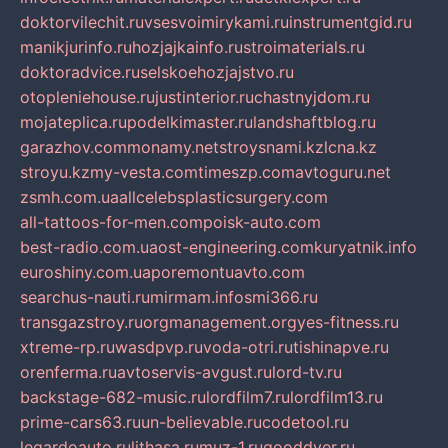
doktorvilechit.ru
vsesvoimirykami.ru
instrumentgid.ru
manikjurinfo.ru
hozjajkainfo.ru
stroimaterials.ru
doktoradvice.ru
selskoehozjajstvo.ru
otopleniehouse.ru
justinterior.ru
chastnyjdom.ru
mojateplica.ru
podelkimaster.ru
landshaftblog.ru
garazhov.com
monamy.net
stroysnami.kz
lcna.kz
stroyu.kz
my-vesta.com
timeszp.com
avtoguru.net
zsmh.com.ua
allcelebsplasticsurgery.com
all-tattoos-for-men.com
poisk-auto.com
best-radio.com.ua
ost-engineering.com
kuryatnik.info
euroshiny.com.ua
poremontuavto.com
searchus-nauti.ru
mirmam.info
smi366.ru
transgazstroy.ru
orgmanagement.org
yes-fitness.ru
xtreme-rp.ru
wasdpvp.ru
voda-otri.ru
tishinapve.ru
orenferma.ru
avtoservis-avgust.ru
lord-tv.ru
backstage-682-music.ru
lordfilm7.ru
lordfilm13.ru
prime-cars63.ru
un-believable.ru
codetool.ru
legardoauto.ru
lithasa.ru
muz-1.ru
gooddver.ru