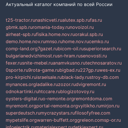
Актуальный каталог компаний по всей России
t25-tractor.ru
nashicveti.ru
alutex.spb.ru
fas.ru
gbmk.spb.ru
romania-today.ru
novoizol.ru
airheat-spb.ru
fisika.home.nov.ru
orakul.spb.ru
demo.home.nov.ru
mnso.ru
home.nov.ru
cemko.ru
comp-land.org
7gazet.ru
bicom-oil.ru
superiorsearch.ru
bulgarianedvizhimost.ru
sn-hram.ru
senovosti.ru
fexer.ru
snite-mebel.ru
anamvkusno.ru
technosaratov.ru
0sporte.ru
9rota-game.ru
bigbad.ru
227gp.ru
wes-ex.ru
pro-kirpichi.ru
israelsale.ru
black-lady.ru
stroy-db.com
mynances.org
ladalike.ru
zozor.ru
dvigremont.ru
odnokartinki.ru
htccare.ru
blogizotovoy.ru
oysters-digital.ru
o-remonte.org
remontdoma.com
myremont.org
portal-remonta.org
vyitikho.ru
mirjon.ru
superdeutsch.ru
mycrazystars.ru
filosofyfree.com
mypetslife.org
warren-buffett.org
greleon.com
sp-or.ru
infoelectrik.ru
materialexpert.ru
detkiexpert.ru