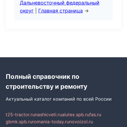
Дальневосточный федеральный
округ
|
Главная страница
→
Полный справочник по
строительству и ремонту
Актуальный каталог компаний по всей России
t25-tractor.ru
nashicveti.ru
alutex.spb.ru
fas.ru
gbmk.spb.ru
romania-today.ru
novoizol.ru