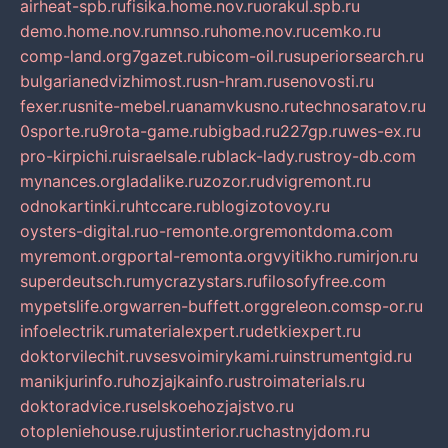
airheat-spb.ru
fisika.home.nov.ru
orakul.spb.ru
demo.home.nov.ru
mnso.ru
home.nov.ru
cemko.ru
comp-land.org
7gazet.ru
bicom-oil.ru
superiorsearch.ru
bulgarianedvizhimost.ru
sn-hram.ru
senovosti.ru
fexer.ru
snite-mebel.ru
anamvkusno.ru
technosaratov.ru
0sporte.ru
9rota-game.ru
bigbad.ru
227gp.ru
wes-ex.ru
pro-kirpichi.ru
israelsale.ru
black-lady.ru
stroy-db.com
mynances.org
ladalike.ru
zozor.ru
dvigremont.ru
odnokartinki.ru
htccare.ru
blogizotovoy.ru
oysters-digital.ru
o-remonte.org
remontdoma.com
myremont.org
portal-remonta.org
vyitikho.ru
mirjon.ru
superdeutsch.ru
mycrazystars.ru
filosofyfree.com
mypetslife.org
warren-buffett.org
greleon.com
sp-or.ru
infoelectrik.ru
materialexpert.ru
detkiexpert.ru
doktorvilechit.ru
vsesvoimirykami.ru
instrumentgid.ru
manikjurinfo.ru
hozjajkainfo.ru
stroimaterials.ru
doktoradvice.ru
selskoehozjajstvo.ru
otopleniehouse.ru
justinterior.ru
chastnyjdom.ru