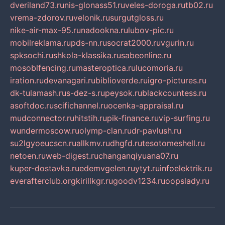
dveriland73.ru
nis-glonass51.ru
veles-doroga.ru
tb02.ru
vrema-zdorov.ru
velonik.ru
surgutgloss.ru
nike-air-max-95.ru
nadookna.ru
lubov-pic.ru
mobilreklama.ru
pds-nn.ru
socrat2000.ru
vgurin.ru
spksochi.ru
shkola-klassika.ru
sabeonline.ru
mosoblfencing.ru
masteroptica.ru
lucomoria.ru
iration.ru
devanagari.ru
biblioverde.ru
igro-pictures.ru
dk-tulamash.ru
s-dez-s.ru
peysok.ru
blackcountess.ru
asoftdoc.ru
scifichannel.ru
ocenka-appraisal.ru
mudconnector.ru
hitstih.ru
pik-finance.ru
vip-surfing.ru
wundermoscow.ru
olymp-clan.ru
dr-pavlush.ru
su2lgyoeucscn.ru
allkmv.ru
dhgfd.ru
tesotomeshell.ru
netoen.ru
web-digest.ru
changanqiyuana07.ru
kuper-dostavka.ru
edemvgelen.ru
ytyt.ru
infoelektrik.ru
everafterclub.org
kirillkgr.ru
goodv1234.ru
oopslady.ru