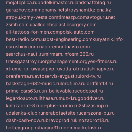
mojateplica.ru
podelkimaster.ru
landshaftblog.ru
garazhov.com
monamy.net
stroysnami.kz
lcna.kz
stroyu.kz
my-vesta.com
timeszp.com
avtoguru.net
zsmh.com.ua
allcelebsplasticsurgery.com
all-tattoos-for-men.com
poisk-auto.com
best-radio.com.ua
ost-engineering.com
kuryatnik.info
euroshiny.com.ua
poremontuavto.com
searchus-nauti.ru
mirmam.info
smi366.ru
transgazstroy.ru
orgmanagement.org
yes-fitness.ru
xtreme-rp.ru
wasdpvp.ru
voda-otri.ru
tishinapve.ru
orenferma.ru
avtoservis-avgust.ru
lord-tv.ru
backstage-682-music.ru
lordfilm7.ru
lordfilm13.ru
prime-cars63.ru
un-believable.ru
codetool.ru
legardoauto.ru
lithasa.ru
muz-1.ru
gooddver.ru
kinozadrot-3.ru
qr-plus-promo.ru
2shizashop.ru
udalenka-club.ru
nerabotaetsite.ru
carszona-bu.ru
dash-cash-now.ru
bravoprod.ru
kinozadrot13.ru
hotteygroup.ru
bagira31.ru
dommarketnsk.ru