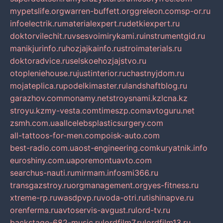
mypetslife.org
warren-buffett.org
greleon.com
sp-or.ru
infoelectrik.ru
materialexpert.ru
detkiexpert.ru
doktorvilechit.ru
vsesvoimirykami.ru
instrumentgid.ru
manikjurinfo.ru
hozjajkainfo.ru
stroimaterials.ru
doktoradvice.ru
selskoehozjajstvo.ru
otopleniehouse.ru
justinterior.ru
chastnyjdom.ru
mojateplica.ru
podelkimaster.ru
landshaftblog.ru
garazhov.com
monamy.net
stroysnami.kz
lcna.kz
stroyu.kz
my-vesta.com
timeszp.com
avtoguru.net
zsmh.com.ua
allcelebsplasticsurgery.com
all-tattoos-for-men.com
poisk-auto.com
best-radio.com.ua
ost-engineering.com
kuryatnik.info
euroshiny.com.ua
poremontuavto.com
searchus-nauti.ru
mirmam.info
smi366.ru
transgazstroy.ru
orgmanagement.org
yes-fitness.ru
xtreme-rp.ru
wasdpvp.ru
voda-otri.ru
tishinapve.ru
orenferma.ru
avtoservis-avgust.ru
lord-tv.ru
backstage-682-music.ru
lordfilm7.ru
lordfilm13.ru