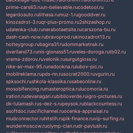
prime-cars63.ru
un-believable.ru
codetool.ru
legardoauto.ru
lithasa.ru
muz-1.ru
gooddver.ru
kinozadrot-3.ru
qr-plus-promo.ru
2shizashop.ru
udalenka-club.ru
nerabotaetsite.ru
carszona-bu.ru
dash-cash-now.ru
bravoprod.ru
kinozadrot13.ru
hotteygroup.ru
bagira31.ru
dommarketnsk.ru
dveriland73.ru
nis-glonass51.ru
veles-doroga.ru
tb02.ru
vrema-zdorov.ru
velonik.ru
surgutgloss.ru
nike-air-max-95.ru
nadookna.ru
lubov-pic.ru
mobilreklama.ru
pds-nn.ru
socrat2000.ru
vgurin.ru
spksochi.ru
shkola-klassika.ru
sabeonline.ru
mosoblfencing.ru
masteroptica.ru
lucomoria.ru
iration.ru
devanagari.ru
biblioverde.ru
igro-pictures.ru
dk-tulamash.ru
s-dez-s.ru
peysok.ru
blackcountess.ru
asoftdoc.ru
scifichannel.ru
ocenka-appraisal.ru
mudconnector.ru
hitstih.ru
pik-finance.ru
vip-surfing.ru
wundermoscow.ru
olymp-clan.ru
dr-pavlush.ru