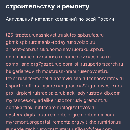
строительству и ремонту
Актуальный каталог компаний по всей России
t25-tractor.ru
nashicveti.ru
alutex.spb.ru
fas.ru
gbmk.spb.ru
romania-today.ru
novoizol.ru
airheat-spb.ru
fisika.home.nov.ru
orakul.spb.ru
demo.home.nov.ru
mnso.ru
home.nov.ru
cemko.ru
comp-land.org
7gazet.ru
bicom-oil.ru
superiorsearch.ru
bulgarianedvizhimost.ru
sn-hram.ru
senovosti.ru
fexer.ru
snite-mebel.ru
anamvkusno.ru
technosaratov.ru
0sporte.ru
9rota-game.ru
bigbad.ru
227gp.ru
wes-ex.ru
pro-kirpichi.ru
israelsale.ru
black-lady.ru
stroy-db.com
mynances.org
ladalike.ru
zozor.ru
dvigremont.ru
odnokartinki.ru
htccare.ru
blogizotovoy.ru
oysters-digital.ru
o-remonte.org
remontdoma.com
myremont.org
portal-remonta.org
vyitikho.ru
mirjon.ru
superdeutsch.ru
mycrazystars.ru
filosofyfree.com