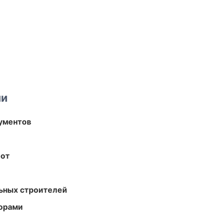
ми
ументов
бот
ьных строителей
торами