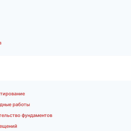
в
ктирование
дные работы
тельство фундаментов
мещений