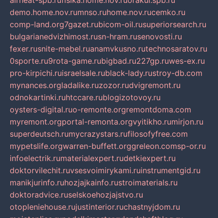
airheat-spb.ru
fisika.home.nov.ru
orakul.spb.ru
demo.home.nov.ru
mnso.ru
home.nov.ru
cemko.ru
comp-land.org
7gazet.ru
bicom-oil.ru
superiorsearch.ru
bulgarianedvizhimost.ru
sn-hram.ru
senovosti.ru
fexer.ru
snite-mebel.ru
anamvkusno.ru
technosaratov.ru
0sporte.ru
9rota-game.ru
bigbad.ru
227gp.ru
wes-ex.ru
pro-kirpichi.ru
israelsale.ru
black-lady.ru
stroy-db.com
mynances.org
ladalike.ru
zozor.ru
dvigremont.ru
odnokartinki.ru
htccare.ru
blogizotovoy.ru
oysters-digital.ru
o-remonte.org
remontdoma.com
myremont.org
portal-remonta.org
vyitikho.ru
mirjon.ru
superdeutsch.ru
mycrazystars.ru
filosofyfree.com
mypetslife.org
warren-buffett.org
greleon.com
sp-or.ru
infoelectrik.ru
materialexpert.ru
detkiexpert.ru
doktorvilechit.ru
vsesvoimirykami.ru
instrumentgid.ru
manikjurinfo.ru
hozjajkainfo.ru
stroimaterials.ru
doktoradvice.ru
selskoehozjajstvo.ru
otopleniehouse.ru
justinterior.ru
chastnyjdom.ru