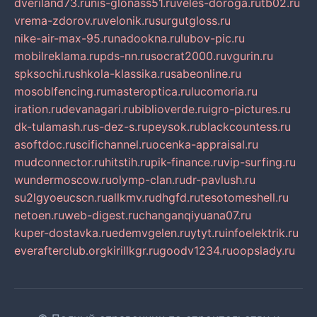
dveriland73.ru
nis-glonass51.ru
veles-doroga.ru
tb02.ru
vrema-zdorov.ru
velonik.ru
surgutgloss.ru
nike-air-max-95.ru
nadookna.ru
lubov-pic.ru
mobilreklama.ru
pds-nn.ru
socrat2000.ru
vgurin.ru
spksochi.ru
shkola-klassika.ru
sabeonline.ru
mosoblfencing.ru
masteroptica.ru
lucomoria.ru
iration.ru
devanagari.ru
biblioverde.ru
igro-pictures.ru
dk-tulamash.ru
s-dez-s.ru
peysok.ru
blackcountess.ru
asoftdoc.ru
scifichannel.ru
ocenka-appraisal.ru
mudconnector.ru
hitstih.ru
pik-finance.ru
vip-surfing.ru
wundermoscow.ru
olymp-clan.ru
dr-pavlush.ru
su2lgyoeucscn.ru
allkmv.ru
dhgfd.ru
tesotomeshell.ru
netoen.ru
web-digest.ru
changanqiyuana07.ru
kuper-dostavka.ru
edemvgelen.ru
ytyt.ru
infoelektrik.ru
everafterclub.org
kirillkgr.ru
goodv1234.ru
oopslady.ru