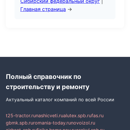
Сибирский федеральный округ
|
Главная страница
→
Полный справочник по
строительству и ремонту
Актуальный каталог компаний по всей России
t25-tractor.ru
nashicveti.ru
alutex.spb.ru
fas.ru
gbmk.spb.ru
romania-today.ru
novoizol.ru