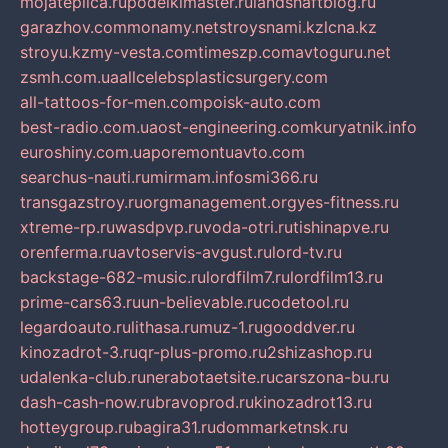
mojateplica.ru
podelkimaster.ru
landshaftblog.ru
garazhov.com
monamy.net
stroysnami.kz
lcna.kz
stroyu.kz
my-vesta.com
timeszp.com
avtoguru.net
zsmh.com.ua
allcelebsplasticsurgery.com
all-tattoos-for-men.com
poisk-auto.com
best-radio.com.ua
ost-engineering.com
kuryatnik.info
euroshiny.com.ua
poremontuavto.com
searchus-nauti.ru
mirmam.info
smi366.ru
transgazstroy.ru
orgmanagement.org
yes-fitness.ru
xtreme-rp.ru
wasdpvp.ru
voda-otri.ru
tishinapve.ru
orenferma.ru
avtoservis-avgust.ru
lord-tv.ru
backstage-682-music.ru
lordfilm7.ru
lordfilm13.ru
prime-cars63.ru
un-believable.ru
codetool.ru
legardoauto.ru
lithasa.ru
muz-1.ru
gooddver.ru
kinozadrot-3.ru
qr-plus-promo.ru
2shizashop.ru
udalenka-club.ru
nerabotaetsite.ru
carszona-bu.ru
dash-cash-now.ru
bravoprod.ru
kinozadrot13.ru
hotteygroup.ru
bagira31.ru
dommarketnsk.ru