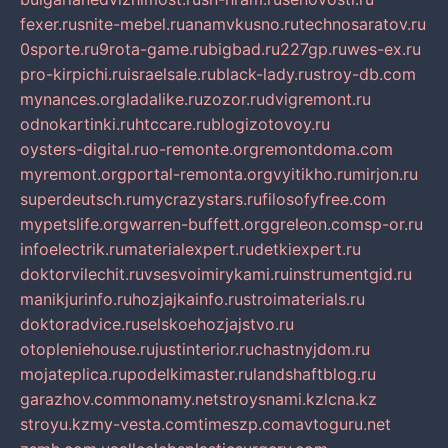
fexer.ru
snite-mebel.ru
anamvkusno.ru
technosaratov.ru
0sporte.ru
9rota-game.ru
bigbad.ru
227gp.ru
wes-ex.ru
pro-kirpichi.ru
israelsale.ru
black-lady.ru
stroy-db.com
mynances.org
ladalike.ru
zozor.ru
dvigremont.ru
odnokartinki.ru
htccare.ru
blogizotovoy.ru
oysters-digital.ru
o-remonte.org
remontdoma.com
myremont.org
portal-remonta.org
vyitikho.ru
mirjon.ru
superdeutsch.ru
mycrazystars.ru
filosofyfree.com
mypetslife.org
warren-buffett.org
greleon.com
sp-or.ru
infoelectrik.ru
materialexpert.ru
detkiexpert.ru
doktorvilechit.ru
vsesvoimirykami.ru
instrumentgid.ru
manikjurinfo.ru
hozjajkainfo.ru
stroimaterials.ru
doktoradvice.ru
selskoehozjajstvo.ru
otopleniehouse.ru
justinterior.ru
chastnyjdom.ru
mojateplica.ru
podelkimaster.ru
landshaftblog.ru
garazhov.com
monamy.net
stroysnami.kz
lcna.kz
stroyu.kz
my-vesta.com
timeszp.com
avtoguru.net