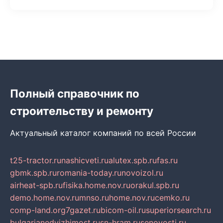
Полный справочник по
строительству и ремонту
Актуальный каталог компаний по всей России
t25-tractor.ru
nashicveti.ru
alutex.spb.ru
fas.ru
gbmk.spb.ru
romania-today.ru
novoizol.ru
airheat-spb.ru
fisika.home.nov.ru
orakul.spb.ru
demo.home.nov.ru
mnso.ru
home.nov.ru
cemko.ru
comp-land.org
7gazet.ru
bicom-oil.ru
superiorsearch.ru
bulgarianedvizhimost.ru
sn-hram.ru
senovosti.ru