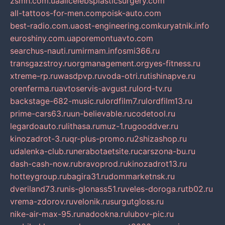
zsmh.com.ua
allcelebsplasticsurgery.com
all-tattoos-for-men.com
poisk-auto.com
best-radio.com.ua
ost-engineering.com
kuryatnik.info
euroshiny.com.ua
poremontuavto.com
searchus-nauti.ru
mirmam.info
smi366.ru
transgazstroy.ru
orgmanagement.org
yes-fitness.ru
xtreme-rp.ru
wasdpvp.ru
voda-otri.ru
tishinapve.ru
orenferma.ru
avtoservis-avgust.ru
lord-tv.ru
backstage-682-music.ru
lordfilm7.ru
lordfilm13.ru
prime-cars63.ru
un-believable.ru
codetool.ru
legardoauto.ru
lithasa.ru
muz-1.ru
gooddver.ru
kinozadrot-3.ru
qr-plus-promo.ru
2shizashop.ru
udalenka-club.ru
nerabotaetsite.ru
carszona-bu.ru
dash-cash-now.ru
bravoprod.ru
kinozadrot13.ru
hotteygroup.ru
bagira31.ru
dommarketnsk.ru
dveriland73.ru
nis-glonass51.ru
veles-doroga.ru
tb02.ru
vrema-zdorov.ru
velonik.ru
surgutgloss.ru
nike-air-max-95.ru
nadookna.ru
lubov-pic.ru