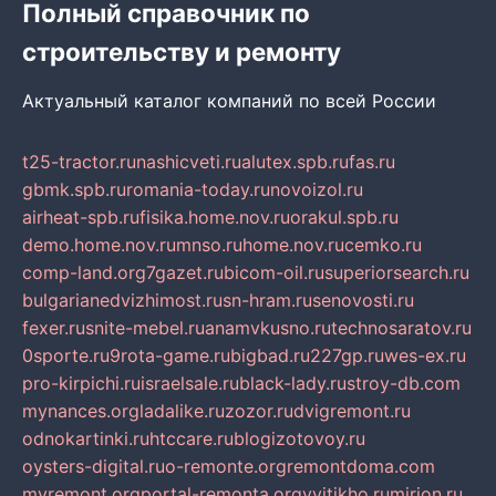
Полный справочник по
строительству и ремонту
Актуальный каталог компаний по всей России
t25-tractor.ru
nashicveti.ru
alutex.spb.ru
fas.ru
gbmk.spb.ru
romania-today.ru
novoizol.ru
airheat-spb.ru
fisika.home.nov.ru
orakul.spb.ru
demo.home.nov.ru
mnso.ru
home.nov.ru
cemko.ru
comp-land.org
7gazet.ru
bicom-oil.ru
superiorsearch.ru
bulgarianedvizhimost.ru
sn-hram.ru
senovosti.ru
fexer.ru
snite-mebel.ru
anamvkusno.ru
technosaratov.ru
0sporte.ru
9rota-game.ru
bigbad.ru
227gp.ru
wes-ex.ru
pro-kirpichi.ru
israelsale.ru
black-lady.ru
stroy-db.com
mynances.org
ladalike.ru
zozor.ru
dvigremont.ru
odnokartinki.ru
htccare.ru
blogizotovoy.ru
oysters-digital.ru
o-remonte.org
remontdoma.com
myremont.org
portal-remonta.org
vyitikho.ru
mirjon.ru