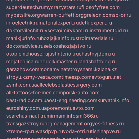
superdeutsch.ru
mycrazystars.ru
filosofyfree.com
mypetslife.org
warren-buffett.org
greleon.com
sp-or.ru
infoelectrik.ru
materialexpert.ru
detkiexpert.ru
doktorvilechit.ru
vsesvoimirykami.ru
instrumentgid.ru
manikjurinfo.ru
hozjajkainfo.ru
stroimaterials.ru
doktoradvice.ru
selskoehozjajstvo.ru
otopleniehouse.ru
justinterior.ru
chastnyjdom.ru
mojateplica.ru
podelkimaster.ru
landshaftblog.ru
garazhov.com
monamy.net
stroysnami.kz
lcna.kz
stroyu.kz
my-vesta.com
timeszp.com
avtoguru.net
zsmh.com.ua
allcelebsplasticsurgery.com
all-tattoos-for-men.com
poisk-auto.com
best-radio.com.ua
ost-engineering.com
kuryatnik.info
euroshiny.com.ua
poremontuavto.com
searchus-nauti.ru
mirmam.info
smi366.ru
transgazstroy.ru
orgmanagement.org
yes-fitness.ru
xtreme-rp.ru
wasdpvp.ru
voda-otri.ru
tishinapve.ru