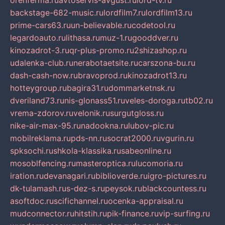
orenferma.ru
avtoservis-avgust.ru
lord-tv.ru
backstage-682-music.ru
lordfilm7.ru
lordfilm13.ru
prime-cars63.ru
un-believable.ru
codetool.ru
legardoauto.ru
lithasa.ru
muz-1.ru
gooddver.ru
kinozadrot-3.ru
qr-plus-promo.ru
2shizashop.ru
udalenka-club.ru
nerabotaetsite.ru
carszona-bu.ru
dash-cash-now.ru
bravoprod.ru
kinozadrot13.ru
hotteygroup.ru
bagira31.ru
dommarketnsk.ru
dveriland73.ru
nis-glonass51.ru
veles-doroga.ru
tb02.ru
vrema-zdorov.ru
velonik.ru
surgutgloss.ru
nike-air-max-95.ru
nadookna.ru
lubov-pic.ru
mobilreklama.ru
pds-nn.ru
socrat2000.ru
vgurin.ru
spksochi.ru
shkola-klassika.ru
sabeonline.ru
mosoblfencing.ru
masteroptica.ru
lucomoria.ru
iration.ru
devanagari.ru
biblioverde.ru
igro-pictures.ru
dk-tulamash.ru
s-dez-s.ru
peysok.ru
blackcountess.ru
asoftdoc.ru
scifichannel.ru
ocenka-appraisal.ru
mudconnector.ru
hitstih.ru
pik-finance.ru
vip-surfing.ru