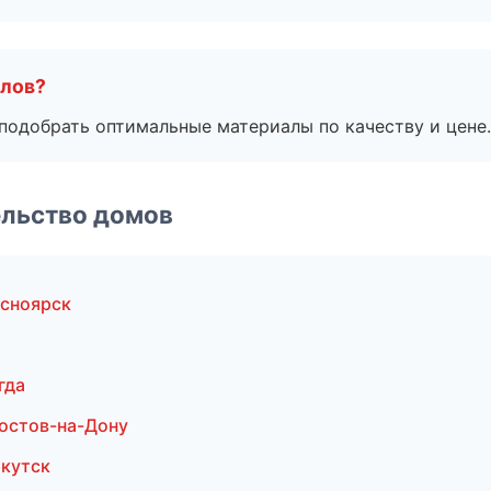
алов?
подобрать оптимальные материалы по качеству и цене.
ельство домов
сноярск
гда
остов-на-Дону
ркутск