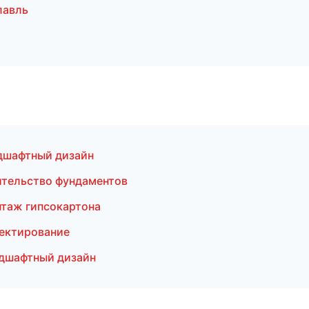
лавль
дшафтный дизайн
ительство фундаментов
таж гипсокартона
ектирование
дшафтный дизайн