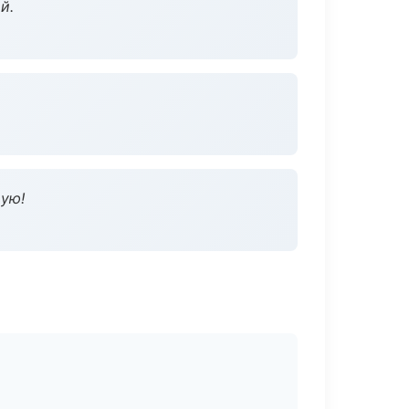
й.
дую!