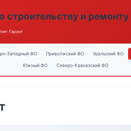
о строительству и ремонту
лит Гарант
ро-Западный ФО
Приволжский ФО
Уральский ФО
Южный ФО
Северо-Кавказский ФО
т