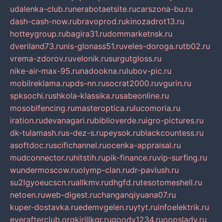
udalenka-club.ru
nerabotaetsite.ru
carszona-bu.ru
dash-cash-now.ru
bravoprod.ru
kinozadrot13.ru
hotteygroup.ru
bagira31.ru
dommarketnsk.ru
dveriland73.ru
nis-glonass51.ru
veles-doroga.ru
tb02.ru
vrema-zdorov.ru
velonik.ru
surgutgloss.ru
nike-air-max-95.ru
nadookna.ru
lubov-pic.ru
mobilreklama.ru
pds-nn.ru
socrat2000.ru
vgurin.ru
spksochi.ru
shkola-klassika.ru
sabeonline.ru
mosoblfencing.ru
masteroptica.ru
lucomoria.ru
iration.ru
devanagari.ru
biblioverde.ru
igro-pictures.ru
dk-tulamash.ru
s-dez-s.ru
peysok.ru
blackcountess.ru
asoftdoc.ru
scifichannel.ru
ocenka-appraisal.ru
mudconnector.ru
hitstih.ru
pik-finance.ru
vip-surfing.ru
wundermoscow.ru
olymp-clan.ru
dr-pavlush.ru
su2lgyoeucscn.ru
allkmv.ru
dhgfd.ru
tesotomeshell.ru
netoen.ru
web-digest.ru
changanqiyuana07.ru
kuper-dostavka.ru
edemvgelen.ru
ytyt.ru
infoelektrik.ru
everafterclub.org
kirillkgr.ru
goodv1234.ru
oopslady.ru