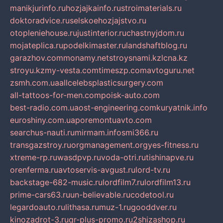
manikjurinfo.ru
hozjajkainfo.ru
stroimaterials.ru
doktoradvice.ru
selskoehozjajstvo.ru
otopleniehouse.ru
justinterior.ru
chastnyjdom.ru
mojateplica.ru
podelkimaster.ru
landshaftblog.ru
garazhov.com
monamy.net
stroysnami.kz
lcna.kz
stroyu.kz
my-vesta.com
timeszp.com
avtoguru.net
zsmh.com.ua
allcelebsplasticsurgery.com
all-tattoos-for-men.com
poisk-auto.com
best-radio.com.ua
ost-engineering.com
kuryatnik.info
euroshiny.com.ua
poremontuavto.com
searchus-nauti.ru
mirmam.info
smi366.ru
transgazstroy.ru
orgmanagement.org
yes-fitness.ru
xtreme-rp.ru
wasdpvp.ru
voda-otri.ru
tishinapve.ru
orenferma.ru
avtoservis-avgust.ru
lord-tv.ru
backstage-682-music.ru
lordfilm7.ru
lordfilm13.ru
prime-cars63.ru
un-believable.ru
codetool.ru
legardoauto.ru
lithasa.ru
muz-1.ru
gooddver.ru
kinozadrot-3.ru
qr-plus-promo.ru
2shizashop.ru