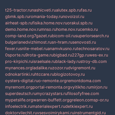
t25-tractor.ru
nashicveti.ru
alutex.spb.ru
fas.ru
gbmk.spb.ru
romania-today.ru
novoizol.ru
airheat-spb.ru
fisika.home.nov.ru
orakul.spb.ru
demo.home.nov.ru
mnso.ru
home.nov.ru
cemko.ru
comp-land.org
7gazet.ru
bicom-oil.ru
superiorsearch.ru
bulgarianedvizhimost.ru
sn-hram.ru
senovosti.ru
fexer.ru
snite-mebel.ru
anamvkusno.ru
technosaratov.ru
0sporte.ru
9rota-game.ru
bigbad.ru
227gp.ru
wes-ex.ru
pro-kirpichi.ru
israelsale.ru
black-lady.ru
stroy-db.com
mynances.org
ladalike.ru
zozor.ru
dvigremont.ru
odnokartinki.ru
htccare.ru
blogizotovoy.ru
oysters-digital.ru
o-remonte.org
remontdoma.com
myremont.org
portal-remonta.org
vyitikho.ru
mirjon.ru
superdeutsch.ru
mycrazystars.ru
filosofyfree.com
mypetslife.org
warren-buffett.org
greleon.com
sp-or.ru
infoelectrik.ru
materialexpert.ru
detkiexpert.ru
doktorvilechit.ru
vsesvoimirykami.ru
instrumentgid.ru