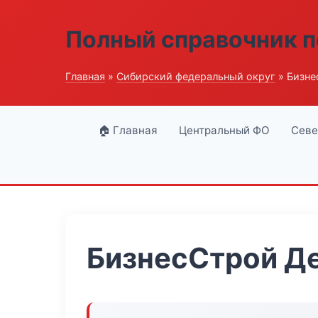
Полный справочник п
Главная
»
Сибирский федеральный округ
» Бизне
🏠 Главная
Центральный ФО
Севе
БизнесСтрой Д