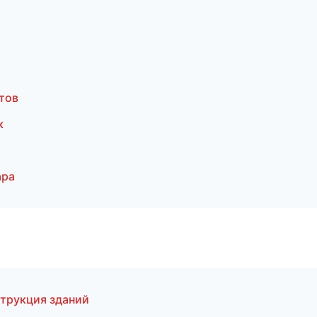
тов
к
ара
трукция зданий