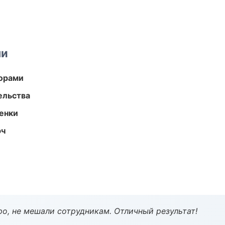
ми
торами
ельства
енки
юч
о, не мешали сотрудникам. Отличный результат!