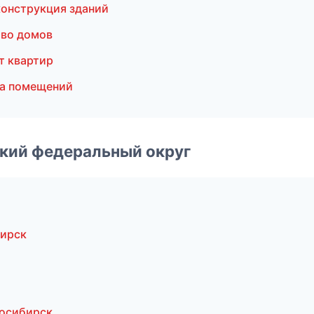
онструкция зданий
во домов
т квартир
ка помещений
ский федеральный округ
бирск
осибирск