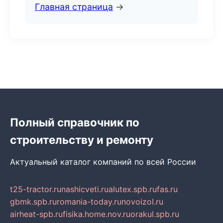
Главная страница
→
Полный справочник по
строительству и ремонту
Актуальный каталог компаний по всей России
t25-tractor.ru
nashicveti.ru
alutex.spb.ru
fas.ru
gbmk.spb.ru
romania-today.ru
novoizol.ru
airheat-spb.ru
fisika.home.nov.ru
orakul.spb.ru