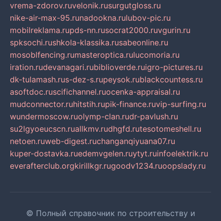
vrema-zdorov.ru
velonik.ru
surgutgloss.ru
nike-air-max-95.ru
nadookna.ru
lubov-pic.ru
mobilreklama.ru
pds-nn.ru
socrat2000.ru
vgurin.ru
spksochi.ru
shkola-klassika.ru
sabeonline.ru
mosoblfencing.ru
masteroptica.ru
lucomoria.ru
iration.ru
devanagari.ru
biblioverde.ru
igro-pictures.ru
dk-tulamash.ru
s-dez-s.ru
peysok.ru
blackcountess.ru
asoftdoc.ru
scifichannel.ru
ocenka-appraisal.ru
mudconnector.ru
hitstih.ru
pik-finance.ru
vip-surfing.ru
wundermoscow.ru
olymp-clan.ru
dr-pavlush.ru
su2lgyoeucscn.ru
allkmv.ru
dhgfd.ru
tesotomeshell.ru
netoen.ru
web-digest.ru
changanqiyuana07.ru
kuper-dostavka.ru
edemvgelen.ru
ytyt.ru
infoelektrik.ru
everafterclub.org
kirillkgr.ru
goodv1234.ru
oopslady.ru
© Полный справочник по строительству и