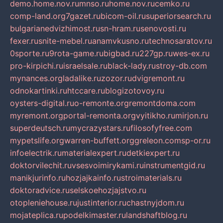
demo.home.nov.ru
mnso.ru
home.nov.ru
cemko.ru
comp-land.org
7gazet.ru
bicom-oil.ru
superiorsearch.ru
bulgarianedvizhimost.ru
sn-hram.ru
senovosti.ru
fexer.ru
snite-mebel.ru
anamvkusno.ru
technosaratov.ru
0sporte.ru
9rota-game.ru
bigbad.ru
227gp.ru
wes-ex.ru
pro-kirpichi.ru
israelsale.ru
black-lady.ru
stroy-db.com
mynances.org
ladalike.ru
zozor.ru
dvigremont.ru
odnokartinki.ru
htccare.ru
blogizotovoy.ru
oysters-digital.ru
o-remonte.org
remontdoma.com
myremont.org
portal-remonta.org
vyitikho.ru
mirjon.ru
superdeutsch.ru
mycrazystars.ru
filosofyfree.com
mypetslife.org
warren-buffett.org
greleon.com
sp-or.ru
infoelectrik.ru
materialexpert.ru
detkiexpert.ru
doktorvilechit.ru
vsesvoimirykami.ru
instrumentgid.ru
manikjurinfo.ru
hozjajkainfo.ru
stroimaterials.ru
doktoradvice.ru
selskoehozjajstvo.ru
otopleniehouse.ru
justinterior.ru
chastnyjdom.ru
mojateplica.ru
podelkimaster.ru
landshaftblog.ru