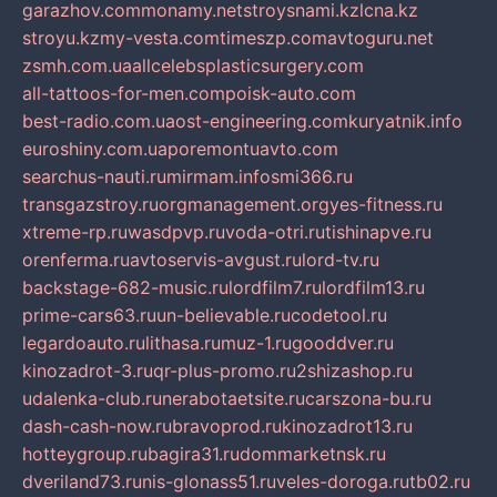
garazhov.com
monamy.net
stroysnami.kz
lcna.kz
stroyu.kz
my-vesta.com
timeszp.com
avtoguru.net
zsmh.com.ua
allcelebsplasticsurgery.com
all-tattoos-for-men.com
poisk-auto.com
best-radio.com.ua
ost-engineering.com
kuryatnik.info
euroshiny.com.ua
poremontuavto.com
searchus-nauti.ru
mirmam.info
smi366.ru
transgazstroy.ru
orgmanagement.org
yes-fitness.ru
xtreme-rp.ru
wasdpvp.ru
voda-otri.ru
tishinapve.ru
orenferma.ru
avtoservis-avgust.ru
lord-tv.ru
backstage-682-music.ru
lordfilm7.ru
lordfilm13.ru
prime-cars63.ru
un-believable.ru
codetool.ru
legardoauto.ru
lithasa.ru
muz-1.ru
gooddver.ru
kinozadrot-3.ru
qr-plus-promo.ru
2shizashop.ru
udalenka-club.ru
nerabotaetsite.ru
carszona-bu.ru
dash-cash-now.ru
bravoprod.ru
kinozadrot13.ru
hotteygroup.ru
bagira31.ru
dommarketnsk.ru
dveriland73.ru
nis-glonass51.ru
veles-doroga.ru
tb02.ru