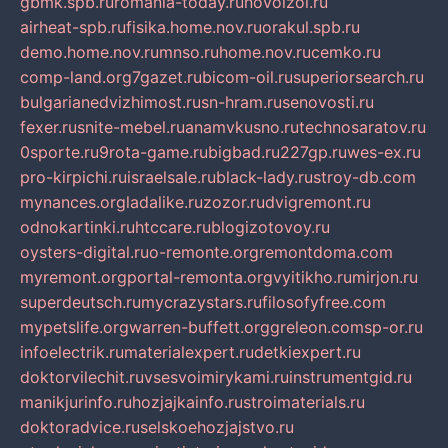
gbmk.spb.ru
romania-today.ru
novoizol.ru
airheat-spb.ru
fisika.home.nov.ru
orakul.spb.ru
demo.home.nov.ru
mnso.ru
home.nov.ru
cemko.ru
comp-land.org
7gazet.ru
bicom-oil.ru
superiorsearch.ru
bulgarianedvizhimost.ru
sn-hram.ru
senovosti.ru
fexer.ru
snite-mebel.ru
anamvkusno.ru
technosaratov.ru
0sporte.ru
9rota-game.ru
bigbad.ru
227gp.ru
wes-ex.ru
pro-kirpichi.ru
israelsale.ru
black-lady.ru
stroy-db.com
mynances.org
ladalike.ru
zozor.ru
dvigremont.ru
odnokartinki.ru
htccare.ru
blogizotovoy.ru
oysters-digital.ru
o-remonte.org
remontdoma.com
myremont.org
portal-remonta.org
vyitikho.ru
mirjon.ru
superdeutsch.ru
mycrazystars.ru
filosofyfree.com
mypetslife.org
warren-buffett.org
greleon.com
sp-or.ru
infoelectrik.ru
materialexpert.ru
detkiexpert.ru
doktorvilechit.ru
vsesvoimirykami.ru
instrumentgid.ru
manikjurinfo.ru
hozjajkainfo.ru
stroimaterials.ru
doktoradvice.ru
selskoehozjajstvo.ru