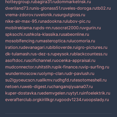
hotteygroup.ru
bagira31.ru
dommarketnsk.ru
dveriland73.ru
nis-glonass51.ru
veles-doroga.ru
tb02.ru
vrema-zdorov.ru
velonik.ru
surgutgloss.ru
nike-air-max-95.ru
nadookna.ru
lubov-pic.ru
mobilreklama.ru
pds-nn.ru
socrat2000.ru
vgurin.ru
spksochi.ru
shkola-klassika.ru
sabeonline.ru
mosoblfencing.ru
masteroptica.ru
lucomoria.ru
iration.ru
devanagari.ru
biblioverde.ru
igro-pictures.ru
dk-tulamash.ru
s-dez-s.ru
peysok.ru
blackcountess.ru
asoftdoc.ru
scifichannel.ru
ocenka-appraisal.ru
mudconnector.ru
hitstih.ru
pik-finance.ru
vip-surfing.ru
wundermoscow.ru
olymp-clan.ru
dr-pavlush.ru
su2lgyoeucscn.ru
allkmv.ru
dhgfd.ru
tesotomeshell.ru
netoen.ru
web-digest.ru
changanqiyuana07.ru
kuper-dostavka.ru
edemvgelen.ru
ytyt.ru
infoelektrik.ru
everafterclub.org
kirillkgr.ru
goodv1234.ru
oopslady.ru