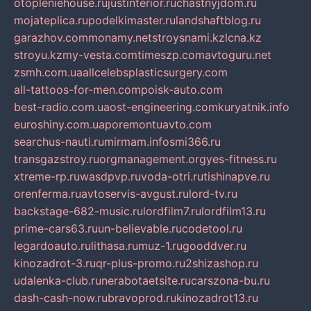
otopleniehouse.ru
justinterior.ru
chastnyjdom.ru
mojateplica.ru
podelkimaster.ru
landshaftblog.ru
garazhov.com
monamy.net
stroysnami.kz
lcna.kz
stroyu.kz
my-vesta.com
timeszp.com
avtoguru.net
zsmh.com.ua
allcelebsplasticsurgery.com
all-tattoos-for-men.com
poisk-auto.com
best-radio.com.ua
ost-engineering.com
kuryatnik.info
euroshiny.com.ua
poremontuavto.com
searchus-nauti.ru
mirmam.info
smi366.ru
transgazstroy.ru
orgmanagement.org
yes-fitness.ru
xtreme-rp.ru
wasdpvp.ru
voda-otri.ru
tishinapve.ru
orenferma.ru
avtoservis-avgust.ru
lord-tv.ru
backstage-682-music.ru
lordfilm7.ru
lordfilm13.ru
prime-cars63.ru
un-believable.ru
codetool.ru
legardoauto.ru
lithasa.ru
muz-1.ru
gooddver.ru
kinozadrot-3.ru
qr-plus-promo.ru
2shizashop.ru
udalenka-club.ru
nerabotaetsite.ru
carszona-bu.ru
dash-cash-now.ru
bravoprod.ru
kinozadrot13.ru