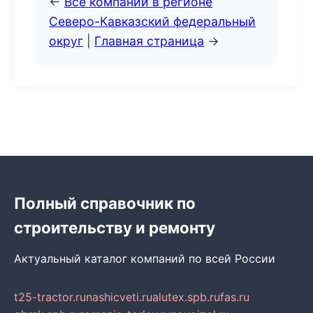
←
Все компании в регионе
Северо-Кавказский федеральный
округ
|
Главная страница
→
Полный справочник по
строительству и ремонту
Актуальный каталог компаний по всей России
t25-tractor.ru
nashicveti.ru
alutex.spb.ru
fas.ru