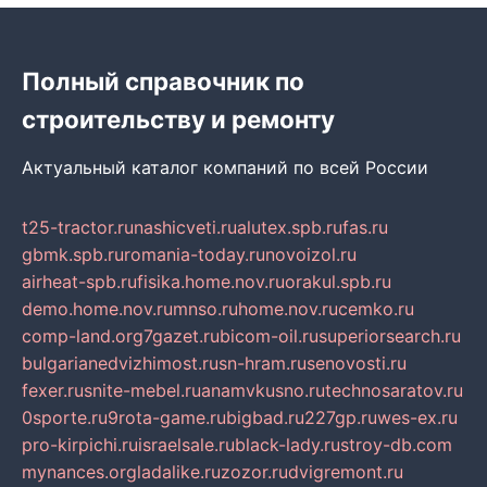
Полный справочник по
строительству и ремонту
Актуальный каталог компаний по всей России
t25-tractor.ru
nashicveti.ru
alutex.spb.ru
fas.ru
gbmk.spb.ru
romania-today.ru
novoizol.ru
airheat-spb.ru
fisika.home.nov.ru
orakul.spb.ru
demo.home.nov.ru
mnso.ru
home.nov.ru
cemko.ru
comp-land.org
7gazet.ru
bicom-oil.ru
superiorsearch.ru
bulgarianedvizhimost.ru
sn-hram.ru
senovosti.ru
fexer.ru
snite-mebel.ru
anamvkusno.ru
technosaratov.ru
0sporte.ru
9rota-game.ru
bigbad.ru
227gp.ru
wes-ex.ru
pro-kirpichi.ru
israelsale.ru
black-lady.ru
stroy-db.com
mynances.org
ladalike.ru
zozor.ru
dvigremont.ru