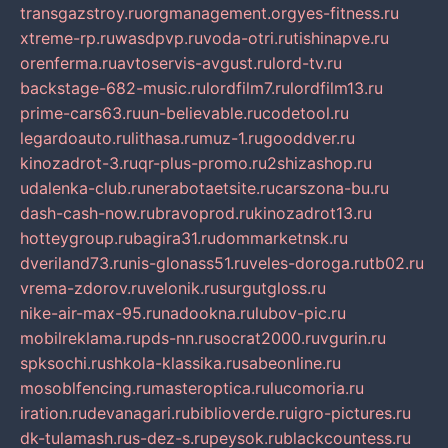
transgazstroy.ru
orgmanagement.org
yes-fitness.ru
xtreme-rp.ru
wasdpvp.ru
voda-otri.ru
tishinapve.ru
orenferma.ru
avtoservis-avgust.ru
lord-tv.ru
backstage-682-music.ru
lordfilm7.ru
lordfilm13.ru
prime-cars63.ru
un-believable.ru
codetool.ru
legardoauto.ru
lithasa.ru
muz-1.ru
gooddver.ru
kinozadrot-3.ru
qr-plus-promo.ru
2shizashop.ru
udalenka-club.ru
nerabotaetsite.ru
carszona-bu.ru
dash-cash-now.ru
bravoprod.ru
kinozadrot13.ru
hotteygroup.ru
bagira31.ru
dommarketnsk.ru
dveriland73.ru
nis-glonass51.ru
veles-doroga.ru
tb02.ru
vrema-zdorov.ru
velonik.ru
surgutgloss.ru
nike-air-max-95.ru
nadookna.ru
lubov-pic.ru
mobilreklama.ru
pds-nn.ru
socrat2000.ru
vgurin.ru
spksochi.ru
shkola-klassika.ru
sabeonline.ru
mosoblfencing.ru
masteroptica.ru
lucomoria.ru
iration.ru
devanagari.ru
biblioverde.ru
igro-pictures.ru
dk-tulamash.ru
s-dez-s.ru
peysok.ru
blackcountess.ru