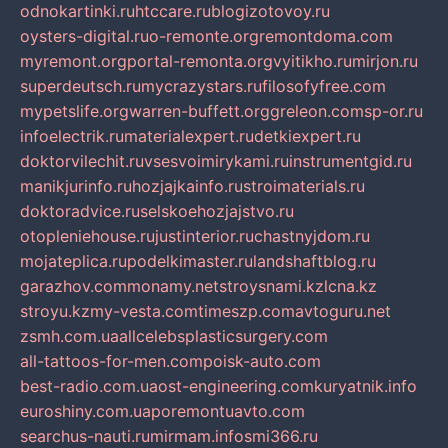
odnokartinki.ru
htccare.ru
blogizotovoy.ru
oysters-digital.ru
o-remonte.org
remontdoma.com
myremont.org
portal-remonta.org
vyitikho.ru
mirjon.ru
superdeutsch.ru
mycrazystars.ru
filosofyfree.com
mypetslife.org
warren-buffett.org
greleon.com
sp-or.ru
infoelectrik.ru
materialexpert.ru
detkiexpert.ru
doktorvilechit.ru
vsesvoimirykami.ru
instrumentgid.ru
manikjurinfo.ru
hozjajkainfo.ru
stroimaterials.ru
doktoradvice.ru
selskoehozjajstvo.ru
otopleniehouse.ru
justinterior.ru
chastnyjdom.ru
mojateplica.ru
podelkimaster.ru
landshaftblog.ru
garazhov.com
monamy.net
stroysnami.kz
lcna.kz
stroyu.kz
my-vesta.com
timeszp.com
avtoguru.net
zsmh.com.ua
allcelebsplasticsurgery.com
all-tattoos-for-men.com
poisk-auto.com
best-radio.com.ua
ost-engineering.com
kuryatnik.info
euroshiny.com.ua
poremontuavto.com
searchus-nauti.ru
mirmam.info
smi366.ru