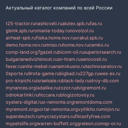
Актуальный каталог компаний по всей России
t25-tractor.ru
nashicveti.ru
alutex.spb.ru
fas.ru
gbmk.spb.ru
romania-today.ru
novoizol.ru
airheat-spb.ru
fisika.home.nov.ru
orakul.spb.ru
demo.home.nov.ru
mnso.ru
home.nov.ru
cemko.ru
comp-land.org
7gazet.ru
bicom-oil.ru
superiorsearch.ru
bulgarianedvizhimost.ru
sn-hram.ru
senovosti.ru
fexer.ru
snite-mebel.ru
anamvkusno.ru
technosaratov.ru
0sporte.ru
9rota-game.ru
bigbad.ru
227gp.ru
wes-ex.ru
pro-kirpichi.ru
israelsale.ru
black-lady.ru
stroy-db.com
mynances.org
ladalike.ru
zozor.ru
dvigremont.ru
odnokartinki.ru
htccare.ru
blogizotovoy.ru
oysters-digital.ru
o-remonte.org
remontdoma.com
myremont.org
portal-remonta.org
vyitikho.ru
mirjon.ru
superdeutsch.ru
mycrazystars.ru
filosofyfree.com
mypetslife.org
warren-buffett.org
greleon.com
sp-or.ru