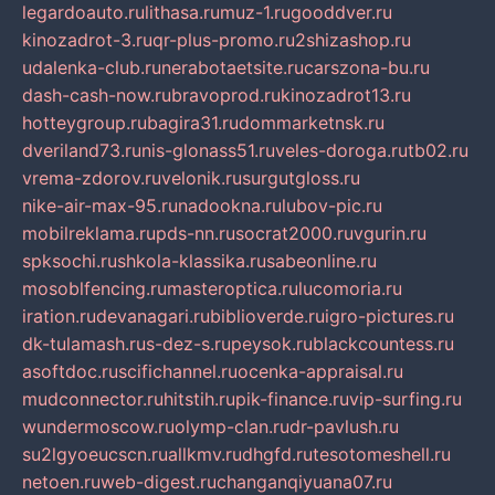
legardoauto.ru
lithasa.ru
muz-1.ru
gooddver.ru
kinozadrot-3.ru
qr-plus-promo.ru
2shizashop.ru
udalenka-club.ru
nerabotaetsite.ru
carszona-bu.ru
dash-cash-now.ru
bravoprod.ru
kinozadrot13.ru
hotteygroup.ru
bagira31.ru
dommarketnsk.ru
dveriland73.ru
nis-glonass51.ru
veles-doroga.ru
tb02.ru
vrema-zdorov.ru
velonik.ru
surgutgloss.ru
nike-air-max-95.ru
nadookna.ru
lubov-pic.ru
mobilreklama.ru
pds-nn.ru
socrat2000.ru
vgurin.ru
spksochi.ru
shkola-klassika.ru
sabeonline.ru
mosoblfencing.ru
masteroptica.ru
lucomoria.ru
iration.ru
devanagari.ru
biblioverde.ru
igro-pictures.ru
dk-tulamash.ru
s-dez-s.ru
peysok.ru
blackcountess.ru
asoftdoc.ru
scifichannel.ru
ocenka-appraisal.ru
mudconnector.ru
hitstih.ru
pik-finance.ru
vip-surfing.ru
wundermoscow.ru
olymp-clan.ru
dr-pavlush.ru
su2lgyoeucscn.ru
allkmv.ru
dhgfd.ru
tesotomeshell.ru
netoen.ru
web-digest.ru
changanqiyuana07.ru