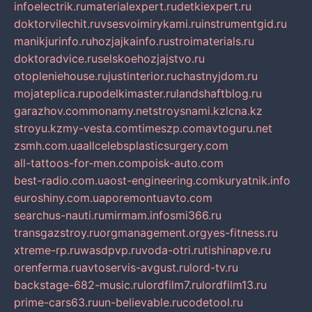
infoelectrik.ru
materialexpert.ru
detkiexpert.ru
doktorvilechit.ru
vsesvoimirykami.ru
instrumentgid.ru
manikjurinfo.ru
hozjajkainfo.ru
stroimaterials.ru
doktoradvice.ru
selskoehozjajstvo.ru
otopleniehouse.ru
justinterior.ru
chastnyjdom.ru
mojateplica.ru
podelkimaster.ru
landshaftblog.ru
garazhov.com
monamy.net
stroysnami.kz
lcna.kz
stroyu.kz
my-vesta.com
timeszp.com
avtoguru.net
zsmh.com.ua
allcelebsplasticsurgery.com
all-tattoos-for-men.com
poisk-auto.com
best-radio.com.ua
ost-engineering.com
kuryatnik.info
euroshiny.com.ua
poremontuavto.com
searchus-nauti.ru
mirmam.info
smi366.ru
transgazstroy.ru
orgmanagement.org
yes-fitness.ru
xtreme-rp.ru
wasdpvp.ru
voda-otri.ru
tishinapve.ru
orenferma.ru
avtoservis-avgust.ru
lord-tv.ru
backstage-682-music.ru
lordfilm7.ru
lordfilm13.ru
prime-cars63.ru
un-believable.ru
codetool.ru