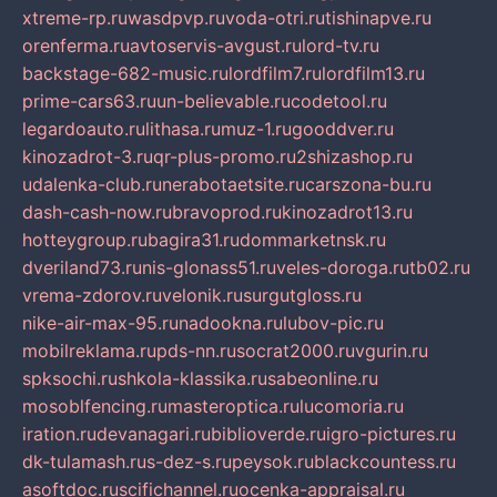
xtreme-rp.ru
wasdpvp.ru
voda-otri.ru
tishinapve.ru
orenferma.ru
avtoservis-avgust.ru
lord-tv.ru
backstage-682-music.ru
lordfilm7.ru
lordfilm13.ru
prime-cars63.ru
un-believable.ru
codetool.ru
legardoauto.ru
lithasa.ru
muz-1.ru
gooddver.ru
kinozadrot-3.ru
qr-plus-promo.ru
2shizashop.ru
udalenka-club.ru
nerabotaetsite.ru
carszona-bu.ru
dash-cash-now.ru
bravoprod.ru
kinozadrot13.ru
hotteygroup.ru
bagira31.ru
dommarketnsk.ru
dveriland73.ru
nis-glonass51.ru
veles-doroga.ru
tb02.ru
vrema-zdorov.ru
velonik.ru
surgutgloss.ru
nike-air-max-95.ru
nadookna.ru
lubov-pic.ru
mobilreklama.ru
pds-nn.ru
socrat2000.ru
vgurin.ru
spksochi.ru
shkola-klassika.ru
sabeonline.ru
mosoblfencing.ru
masteroptica.ru
lucomoria.ru
iration.ru
devanagari.ru
biblioverde.ru
igro-pictures.ru
dk-tulamash.ru
s-dez-s.ru
peysok.ru
blackcountess.ru
asoftdoc.ru
scifichannel.ru
ocenka-appraisal.ru