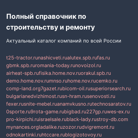
Полный справочник по
строительству и ремонту
Актуальный каталог компаний по всей России
t25-tractor.ru
nashicveti.ru
alutex.spb.ru
fas.ru
gbmk.spb.ru
romania-today.ru
novoizol.ru
airheat-spb.ru
fisika.home.nov.ru
orakul.spb.ru
demo.home.nov.ru
mnso.ru
home.nov.ru
cemko.ru
comp-land.org
7gazet.ru
bicom-oil.ru
superiorsearch.ru
bulgarianedvizhimost.ru
sn-hram.ru
senovosti.ru
fexer.ru
snite-mebel.ru
anamvkusno.ru
technosaratov.ru
0sporte.ru
9rota-game.ru
bigbad.ru
227gp.ru
wes-ex.ru
pro-kirpichi.ru
israelsale.ru
black-lady.ru
stroy-db.com
mynances.org
ladalike.ru
zozor.ru
dvigremont.ru
odnokartinki.ru
htccare.ru
blogizotovoy.ru