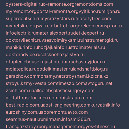
oysters-digital.ru
o-remonte.org
remontdoma.com
myremont.org
portal-remonta.org
vyitikho.ru
mirjon.ru
superdeutsch.ru
mycrazystars.ru
filosofyfree.com
mypetslife.org
warren-buffett.org
greleon.com
sp-or.ru
infoelectrik.ru
materialexpert.ru
detkiexpert.ru
doktorvilechit.ru
vsesvoimirykami.ru
instrumentgid.ru
manikjurinfo.ru
hozjajkainfo.ru
stroimaterials.ru
doktoradvice.ru
selskoehozjajstvo.ru
otopleniehouse.ru
justinterior.ru
chastnyjdom.ru
mojateplica.ru
podelkimaster.ru
landshaftblog.ru
garazhov.com
monamy.net
stroysnami.kz
lcna.kz
stroyu.kz
my-vesta.com
timeszp.com
avtoguru.net
zsmh.com.ua
allcelebsplasticsurgery.com
all-tattoos-for-men.com
poisk-auto.com
best-radio.com.ua
ost-engineering.com
kuryatnik.info
euroshiny.com.ua
poremontuavto.com
searchus-nauti.ru
mirmam.info
smi366.ru
transgazstroy.ru
orgmanagement.org
yes-fitness.ru