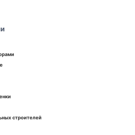
ми
торами
те
енки
ьных строителей