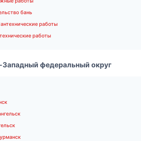
ажные работы
ельство бань
антехнические работы
технические работы
о-Западный федеральный округ
нск
ангельск
гельск
урманск