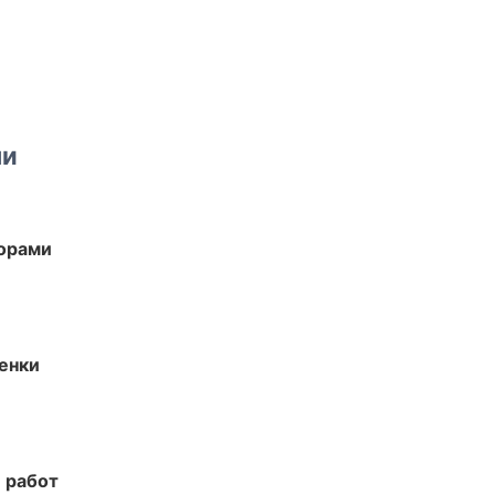
ми
торами
енки
 работ