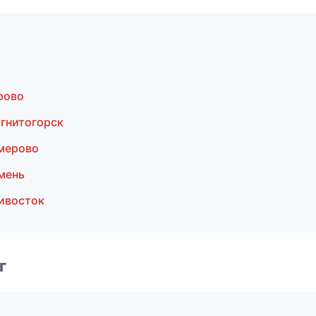
рово
гнитогорск
мерово
мень
ивосток
г