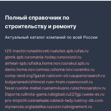
Полный справочник по
строительству и ремонту
Актуальный каталог компаний по всей России
t25-tractor.ru
nashicveti.ru
alutex.spb.ru
fas.ru
gbmk.spb.ru
romania-today.ru
novoizol.ru
airheat-spb.ru
fisika.home.nov.ru
orakul.spb.ru
demo.home.nov.ru
mnso.ru
home.nov.ru
cemko.ru
comp-land.org
7gazet.ru
bicom-oil.ru
superiorsearch.ru
bulgarianedvizhimost.ru
sn-hram.ru
senovosti.ru
fexer.ru
snite-mebel.ru
anamvkusno.ru
technosaratov.ru
0sporte.ru
9rota-game.ru
bigbad.ru
227gp.ru
wes-ex.ru
pro-kirpichi.ru
israelsale.ru
black-lady.ru
stroy-db.com
mynances.org
ladalike.ru
zozor.ru
dvigremont.ru