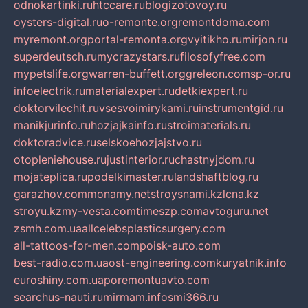
odnokartinki.ru
htccare.ru
blogizotovoy.ru
oysters-digital.ru
o-remonte.org
remontdoma.com
myremont.org
portal-remonta.org
vyitikho.ru
mirjon.ru
superdeutsch.ru
mycrazystars.ru
filosofyfree.com
mypetslife.org
warren-buffett.org
greleon.com
sp-or.ru
infoelectrik.ru
materialexpert.ru
detkiexpert.ru
doktorvilechit.ru
vsesvoimirykami.ru
instrumentgid.ru
manikjurinfo.ru
hozjajkainfo.ru
stroimaterials.ru
doktoradvice.ru
selskoehozjajstvo.ru
otopleniehouse.ru
justinterior.ru
chastnyjdom.ru
mojateplica.ru
podelkimaster.ru
landshaftblog.ru
garazhov.com
monamy.net
stroysnami.kz
lcna.kz
stroyu.kz
my-vesta.com
timeszp.com
avtoguru.net
zsmh.com.ua
allcelebsplasticsurgery.com
all-tattoos-for-men.com
poisk-auto.com
best-radio.com.ua
ost-engineering.com
kuryatnik.info
euroshiny.com.ua
poremontuavto.com
searchus-nauti.ru
mirmam.info
smi366.ru