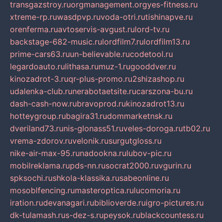
transgazstroy.ru
orgmanagement.org
yes-fitness.ru
xtreme-rp.ru
wasdpvp.ru
voda-otri.ru
tishinapve.ru
orenferma.ru
avtoservis-avgust.ru
lord-tv.ru
backstage-682-music.ru
lordfilm7.ru
lordfilm13.ru
prime-cars63.ru
un-believable.ru
codetool.ru
legardoauto.ru
lithasa.ru
muz-1.ru
gooddver.ru
kinozadrot-3.ru
qr-plus-promo.ru
2shizashop.ru
udalenka-club.ru
nerabotaetsite.ru
carszona-bu.ru
dash-cash-now.ru
bravoprod.ru
kinozadrot13.ru
hotteygroup.ru
bagira31.ru
dommarketnsk.ru
dveriland73.ru
nis-glonass51.ru
veles-doroga.ru
tb02.ru
vrema-zdorov.ru
velonik.ru
surgutgloss.ru
nike-air-max-95.ru
nadookna.ru
lubov-pic.ru
mobilreklama.ru
pds-nn.ru
socrat2000.ru
vgurin.ru
spksochi.ru
shkola-klassika.ru
sabeonline.ru
mosoblfencing.ru
masteroptica.ru
lucomoria.ru
iration.ru
devanagari.ru
biblioverde.ru
igro-pictures.ru
dk-tulamash.ru
s-dez-s.ru
peysok.ru
blackcountess.ru