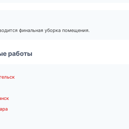
оводится финальная уборка помещения.
ые работы
гельск
анск
ара