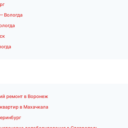
рг
— Вологда
ологда
ск
логда
ий ремонт в Воронеж
 квартир в Махачкала
теринбург