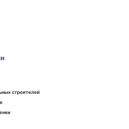
ми
ьных строителей
те
енки