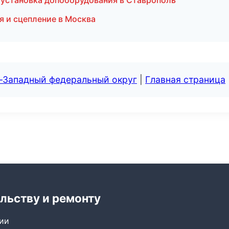
 установка допоборудования в Ставрополь
я и сцепление в Москва
о-Западный федеральный округ
|
Главная страница
льству и ремонту
сии