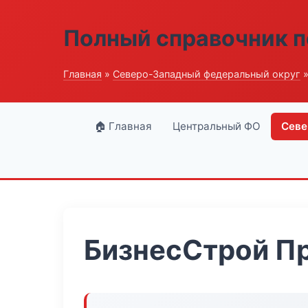
Полный справочник п
Главная
»
Северо-Западный федеральный округ
»
🏠 Главная
Центральный ФО
Севе
БизнесСтрой П