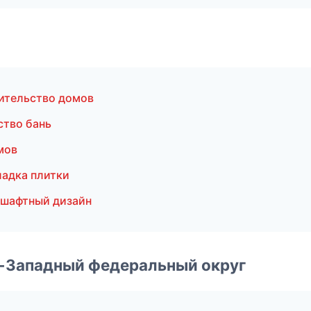
ительство домов
ство бань
мов
адка плитки
дшафтный дизайн
о-Западный федеральный округ