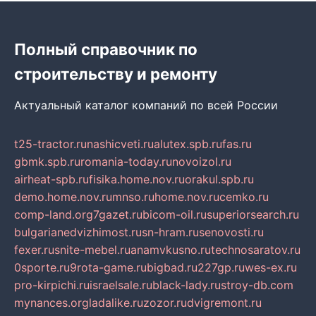
Полный справочник по
строительству и ремонту
Актуальный каталог компаний по всей России
t25-tractor.ru
nashicveti.ru
alutex.spb.ru
fas.ru
gbmk.spb.ru
romania-today.ru
novoizol.ru
airheat-spb.ru
fisika.home.nov.ru
orakul.spb.ru
demo.home.nov.ru
mnso.ru
home.nov.ru
cemko.ru
comp-land.org
7gazet.ru
bicom-oil.ru
superiorsearch.ru
bulgarianedvizhimost.ru
sn-hram.ru
senovosti.ru
fexer.ru
snite-mebel.ru
anamvkusno.ru
technosaratov.ru
0sporte.ru
9rota-game.ru
bigbad.ru
227gp.ru
wes-ex.ru
pro-kirpichi.ru
israelsale.ru
black-lady.ru
stroy-db.com
mynances.org
ladalike.ru
zozor.ru
dvigremont.ru