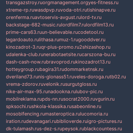
transgazstroy.ru
orgmanagement.org
yes-fitness.ru
xtreme-rp.ru
wasdpvp.ru
voda-otri.ru
tishinapve.ru
orenferma.ru
avtoservis-avgust.ru
lord-tv.ru
backstage-682-music.ru
lordfilm7.ru
lordfilm13.ru
prime-cars63.ru
un-believable.ru
codetool.ru
legardoauto.ru
lithasa.ru
muz-1.ru
gooddver.ru
kinozadrot-3.ru
qr-plus-promo.ru
2shizashop.ru
udalenka-club.ru
nerabotaetsite.ru
carszona-bu.ru
dash-cash-now.ru
bravoprod.ru
kinozadrot13.ru
hotteygroup.ru
bagira31.ru
dommarketnsk.ru
dveriland73.ru
nis-glonass51.ru
veles-doroga.ru
tb02.ru
vrema-zdorov.ru
velonik.ru
surgutgloss.ru
nike-air-max-95.ru
nadookna.ru
lubov-pic.ru
mobilreklama.ru
pds-nn.ru
socrat2000.ru
vgurin.ru
spksochi.ru
shkola-klassika.ru
sabeonline.ru
mosoblfencing.ru
masteroptica.ru
lucomoria.ru
iration.ru
devanagari.ru
biblioverde.ru
igro-pictures.ru
dk-tulamash.ru
s-dez-s.ru
peysok.ru
blackcountess.ru