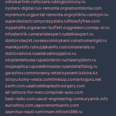
odnokartinki.ru
htccare.ru
blogizotovoy.ru
oysters-digital.ru
o-remonte.org
remontdoma.com
myremont.org
portal-remonta.org
vyitikho.ru
mirjon.ru
superdeutsch.ru
mycrazystars.ru
filosofyfree.com
mypetslife.org
warren-buffett.org
greleon.com
sp-or.ru
infoelectrik.ru
materialexpert.ru
detkiexpert.ru
doktorvilechit.ru
vsesvoimirykami.ru
instrumentgid.ru
manikjurinfo.ru
hozjajkainfo.ru
stroimaterials.ru
doktoradvice.ru
selskoehozjajstvo.ru
otopleniehouse.ru
justinterior.ru
chastnyjdom.ru
mojateplica.ru
podelkimaster.ru
landshaftblog.ru
garazhov.com
monamy.net
stroysnami.kz
lcna.kz
stroyu.kz
my-vesta.com
timeszp.com
avtoguru.net
zsmh.com.ua
allcelebsplasticsurgery.com
all-tattoos-for-men.com
poisk-auto.com
best-radio.com.ua
ost-engineering.com
kuryatnik.info
euroshiny.com.ua
poremontuavto.com
searchus-nauti.ru
mirmam.info
smi366.ru