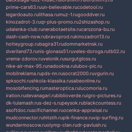
prime-cars63.ru
un-believable.ru
codetool.ru
legardoauto.ru
lithasa.ru
muz-1.ru
gooddver.ru
kinozadrot-3.ru
qr-plus-promo.ru
2shizashop.ru
udalenka-club.ru
nerabotaetsite.ru
carszona-bu.ru
dash-cash-now.ru
bravoprod.ru
kinozadrot13.ru
hotteygroup.ru
bagira31.ru
dommarketnsk.ru
dveriland73.ru
nis-glonass51.ru
veles-doroga.ru
tb02.ru
vrema-zdorov.ru
velonik.ru
surgutgloss.ru
nike-air-max-95.ru
nadookna.ru
lubov-pic.ru
mobilreklama.ru
pds-nn.ru
socrat2000.ru
vgurin.ru
spksochi.ru
shkola-klassika.ru
sabeonline.ru
mosoblfencing.ru
masteroptica.ru
lucomoria.ru
iration.ru
devanagari.ru
biblioverde.ru
igro-pictures.ru
dk-tulamash.ru
s-dez-s.ru
peysok.ru
blackcountess.ru
asoftdoc.ru
scifichannel.ru
ocenka-appraisal.ru
mudconnector.ru
hitstih.ru
pik-finance.ru
vip-surfing.ru
wundermoscow.ru
olymp-clan.ru
dr-pavlush.ru