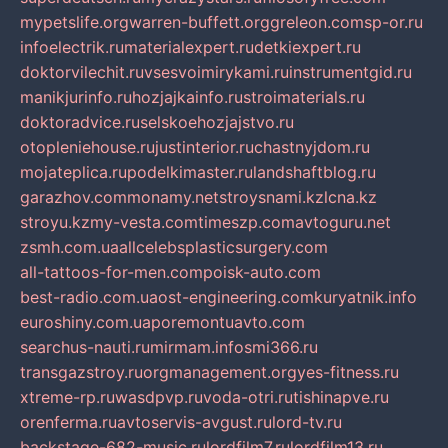
mypetslife.org
warren-buffett.org
greleon.com
sp-or.ru
infoelectrik.ru
materialexpert.ru
detkiexpert.ru
doktorvilechit.ru
vsesvoimirykami.ru
instrumentgid.ru
manikjurinfo.ru
hozjajkainfo.ru
stroimaterials.ru
doktoradvice.ru
selskoehozjajstvo.ru
otopleniehouse.ru
justinterior.ru
chastnyjdom.ru
mojateplica.ru
podelkimaster.ru
landshaftblog.ru
garazhov.com
monamy.net
stroysnami.kz
lcna.kz
stroyu.kz
my-vesta.com
timeszp.com
avtoguru.net
zsmh.com.ua
allcelebsplasticsurgery.com
all-tattoos-for-men.com
poisk-auto.com
best-radio.com.ua
ost-engineering.com
kuryatnik.info
euroshiny.com.ua
poremontuavto.com
searchus-nauti.ru
mirmam.info
smi366.ru
transgazstroy.ru
orgmanagement.org
yes-fitness.ru
xtreme-rp.ru
wasdpvp.ru
voda-otri.ru
tishinapve.ru
orenferma.ru
avtoservis-avgust.ru
lord-tv.ru
backstage-682-music.ru
lordfilm7.ru
lordfilm13.ru