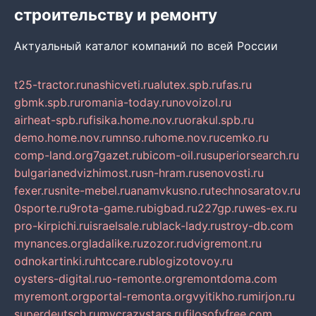
строительству и ремонту
Актуальный каталог компаний по всей России
t25-tractor.ru
nashicveti.ru
alutex.spb.ru
fas.ru
gbmk.spb.ru
romania-today.ru
novoizol.ru
airheat-spb.ru
fisika.home.nov.ru
orakul.spb.ru
demo.home.nov.ru
mnso.ru
home.nov.ru
cemko.ru
comp-land.org
7gazet.ru
bicom-oil.ru
superiorsearch.ru
bulgarianedvizhimost.ru
sn-hram.ru
senovosti.ru
fexer.ru
snite-mebel.ru
anamvkusno.ru
technosaratov.ru
0sporte.ru
9rota-game.ru
bigbad.ru
227gp.ru
wes-ex.ru
pro-kirpichi.ru
israelsale.ru
black-lady.ru
stroy-db.com
mynances.org
ladalike.ru
zozor.ru
dvigremont.ru
odnokartinki.ru
htccare.ru
blogizotovoy.ru
oysters-digital.ru
o-remonte.org
remontdoma.com
myremont.org
portal-remonta.org
vyitikho.ru
mirjon.ru
superdeutsch.ru
mycrazystars.ru
filosofyfree.com