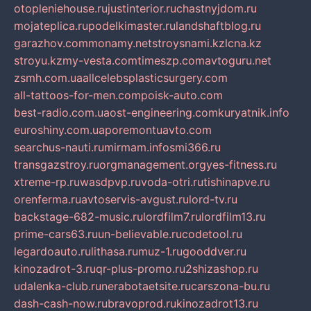
otopleniehouse.ru
justinterior.ru
chastnyjdom.ru
mojateplica.ru
podelkimaster.ru
landshaftblog.ru
garazhov.com
monamy.net
stroysnami.kz
lcna.kz
stroyu.kz
my-vesta.com
timeszp.com
avtoguru.net
zsmh.com.ua
allcelebsplasticsurgery.com
all-tattoos-for-men.com
poisk-auto.com
best-radio.com.ua
ost-engineering.com
kuryatnik.info
euroshiny.com.ua
poremontuavto.com
searchus-nauti.ru
mirmam.info
smi366.ru
transgazstroy.ru
orgmanagement.org
yes-fitness.ru
xtreme-rp.ru
wasdpvp.ru
voda-otri.ru
tishinapve.ru
orenferma.ru
avtoservis-avgust.ru
lord-tv.ru
backstage-682-music.ru
lordfilm7.ru
lordfilm13.ru
prime-cars63.ru
un-believable.ru
codetool.ru
legardoauto.ru
lithasa.ru
muz-1.ru
gooddver.ru
kinozadrot-3.ru
qr-plus-promo.ru
2shizashop.ru
udalenka-club.ru
nerabotaetsite.ru
carszona-bu.ru
dash-cash-now.ru
bravoprod.ru
kinozadrot13.ru