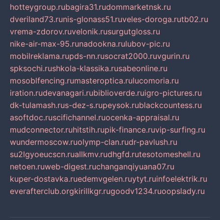
hotteygroup.ru
bagira31.ru
dommarketnsk.ru
dveriland73.ru
nis-glonass51.ru
veles-doroga.ru
tb02.ru
vrema-zdorov.ru
velonik.ru
surgutgloss.ru
nike-air-max-95.ru
nadookna.ru
lubov-pic.ru
mobilreklama.ru
pds-nn.ru
socrat2000.ru
vgurin.ru
spksochi.ru
shkola-klassika.ru
sabeonline.ru
mosoblfencing.ru
masteroptica.ru
lucomoria.ru
iration.ru
devanagari.ru
biblioverde.ru
igro-pictures.ru
dk-tulamash.ru
s-dez-s.ru
peysok.ru
blackcountess.ru
asoftdoc.ru
scifichannel.ru
ocenka-appraisal.ru
mudconnector.ru
hitstih.ru
pik-finance.ru
vip-surfing.ru
wundermoscow.ru
olymp-clan.ru
dr-pavlush.ru
su2lgyoeucscn.ru
allkmv.ru
dhgfd.ru
tesotomeshell.ru
netoen.ru
web-digest.ru
changanqiyuana07.ru
kuper-dostavka.ru
edemvgelen.ru
ytyt.ru
infoelektrik.ru
everafterclub.org
kirillkgr.ru
goodv1234.ru
oopslady.ru