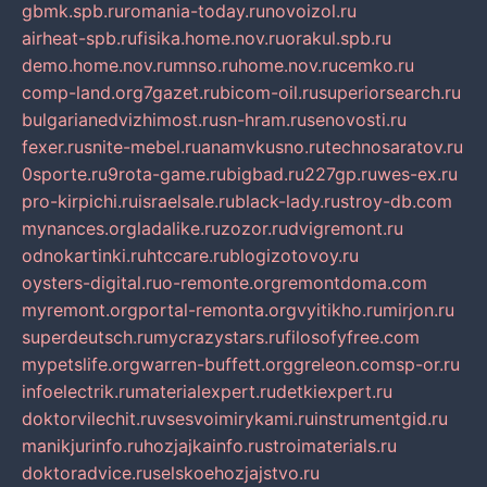
gbmk.spb.ru
romania-today.ru
novoizol.ru
airheat-spb.ru
fisika.home.nov.ru
orakul.spb.ru
demo.home.nov.ru
mnso.ru
home.nov.ru
cemko.ru
comp-land.org
7gazet.ru
bicom-oil.ru
superiorsearch.ru
bulgarianedvizhimost.ru
sn-hram.ru
senovosti.ru
fexer.ru
snite-mebel.ru
anamvkusno.ru
technosaratov.ru
0sporte.ru
9rota-game.ru
bigbad.ru
227gp.ru
wes-ex.ru
pro-kirpichi.ru
israelsale.ru
black-lady.ru
stroy-db.com
mynances.org
ladalike.ru
zozor.ru
dvigremont.ru
odnokartinki.ru
htccare.ru
blogizotovoy.ru
oysters-digital.ru
o-remonte.org
remontdoma.com
myremont.org
portal-remonta.org
vyitikho.ru
mirjon.ru
superdeutsch.ru
mycrazystars.ru
filosofyfree.com
mypetslife.org
warren-buffett.org
greleon.com
sp-or.ru
infoelectrik.ru
materialexpert.ru
detkiexpert.ru
doktorvilechit.ru
vsesvoimirykami.ru
instrumentgid.ru
manikjurinfo.ru
hozjajkainfo.ru
stroimaterials.ru
doktoradvice.ru
selskoehozjajstvo.ru