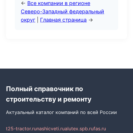
←
Все компании в регионе
Северо-Западный федеральный
округ
|
Главная страница
→
Полный справочник по
строительству и ремонту
Актуальный каталог компаний по всей России
t25-tractor.ru
nashicveti.ru
alutex.spb.ru
fas.ru