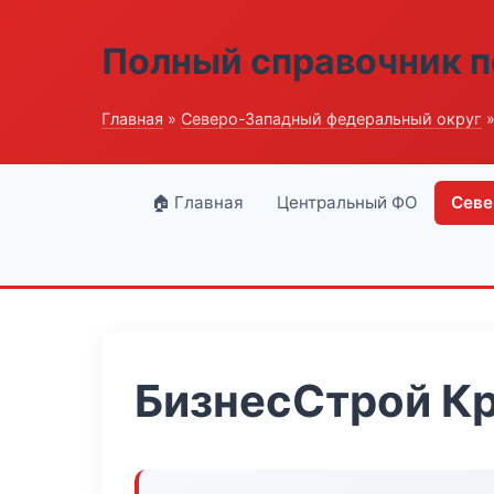
Полный справочник п
Главная
»
Северо-Западный федеральный округ
»
🏠 Главная
Центральный ФО
Севе
БизнесСтрой К