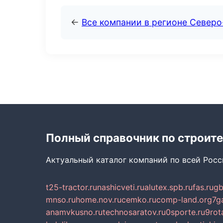
←
Все компании в регионе Север
Полный справочник по строите
Актуальный каталог компаний по всей Рос
t25-tractor.ru
nashicveti.ru
alutex.spb.ru
fas.ru
gb
mnso.ru
home.nov.ru
cemko.ru
comp-land.org
7g
anamvkusno.ru
technosaratov.ru
0sporte.ru
9rot