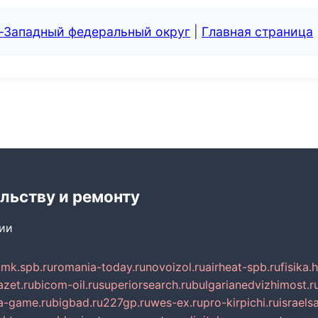
о-Западный федеральный округ
|
Главная страница
льству и ремонту
сии
mk.spb.ru
romania-today.ru
novoizol.ru
airheat-spb.ru
fisika.
azet.ru
bicom-oil.ru
superiorsearch.ru
bulgarianedvizhimost.r
a-game.ru
bigbad.ru
227gp.ru
wes-ex.ru
pro-kirpichi.ru
israelsa