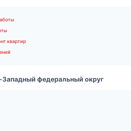
работы
оты
нт квартир
ений
о-Западный федеральный округ