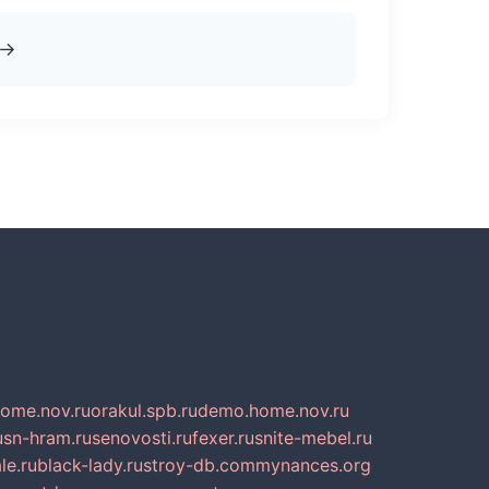
→
home.nov.ru
orakul.spb.ru
demo.home.nov.ru
u
sn-hram.ru
senovosti.ru
fexer.ru
snite-mebel.ru
le.ru
black-lady.ru
stroy-db.com
mynances.org