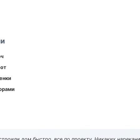
ми
юч
бот
енки
торами
строили дом быстро, все по проекту. Никаких нарекани