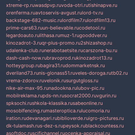
xtreme-rp.ru
wasdpvp.ru
voda-otri.ru
tishinapve.ru
orenferma.ru
avtoservis-avgust.ru
lord-tv.ru
backstage-682-music.ru
lordfilm7.ru
lordfilm13.ru
prime-cars63.ru
un-believable.ru
codetool.ru
legardoauto.ru
lithasa.ru
muz-1.ru
gooddver.ru
kinozadrot-3.ru
qr-plus-promo.ru
2shizashop.ru
udalenka-club.ru
nerabotaetsite.ru
carszona-bu.ru
dash-cash-now.ru
bravoprod.ru
kinozadrot13.ru
hotteygroup.ru
bagira31.ru
dommarketnsk.ru
dveriland73.ru
nis-glonass51.ru
veles-doroga.ru
tb02.ru
vrema-zdorov.ru
velonik.ru
surgutgloss.ru
nike-air-max-95.ru
nadookna.ru
lubov-pic.ru
mobilreklama.ru
pds-nn.ru
socrat2000.ru
vgurin.ru
spksochi.ru
shkola-klassika.ru
sabeonline.ru
mosoblfencing.ru
masteroptica.ru
lucomoria.ru
iration.ru
devanagari.ru
biblioverde.ru
igro-pictures.ru
dk-tulamash.ru
s-dez-s.ru
peysok.ru
blackcountess.ru
asoftdoc.ru
scifichannel.ru
ocenka-appraisal.ru