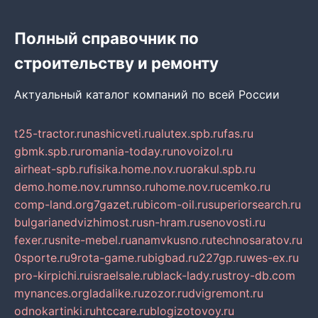
Полный справочник по
строительству и ремонту
Актуальный каталог компаний по всей России
t25-tractor.ru
nashicveti.ru
alutex.spb.ru
fas.ru
gbmk.spb.ru
romania-today.ru
novoizol.ru
airheat-spb.ru
fisika.home.nov.ru
orakul.spb.ru
demo.home.nov.ru
mnso.ru
home.nov.ru
cemko.ru
comp-land.org
7gazet.ru
bicom-oil.ru
superiorsearch.ru
bulgarianedvizhimost.ru
sn-hram.ru
senovosti.ru
fexer.ru
snite-mebel.ru
anamvkusno.ru
technosaratov.ru
0sporte.ru
9rota-game.ru
bigbad.ru
227gp.ru
wes-ex.ru
pro-kirpichi.ru
israelsale.ru
black-lady.ru
stroy-db.com
mynances.org
ladalike.ru
zozor.ru
dvigremont.ru
odnokartinki.ru
htccare.ru
blogizotovoy.ru