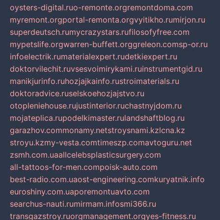
oysters-digital.ru
o-remonte.org
remontdoma.com
myremont.org
portal-remonta.org
vyitikho.ru
mirjon.ru
superdeutsch.ru
mycrazystars.ru
filosofyfree.com
mypetslife.org
warren-buffett.org
greleon.com
sp-or.ru
infoelectrik.ru
materialexpert.ru
detkiexpert.ru
doktorvilechit.ru
vsesvoimirykami.ru
instrumentgid.ru
manikjurinfo.ru
hozjajkainfo.ru
stroimaterials.ru
doktoradvice.ru
selskoehozjajstvo.ru
otopleniehouse.ru
justinterior.ru
chastnyjdom.ru
mojateplica.ru
podelkimaster.ru
landshaftblog.ru
garazhov.com
monamy.net
stroysnami.kz
lcna.kz
stroyu.kz
my-vesta.com
timeszp.com
avtoguru.net
zsmh.com.ua
allcelebsplasticsurgery.com
all-tattoos-for-men.com
poisk-auto.com
best-radio.com.ua
ost-engineering.com
kuryatnik.info
euroshiny.com.ua
poremontuavto.com
searchus-nauti.ru
mirmam.info
smi366.ru
transgazstroy.ru
orgmanagement.org
yes-fitness.ru