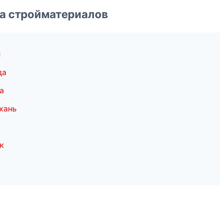
а стройматериалов
н
да
а
хань
к