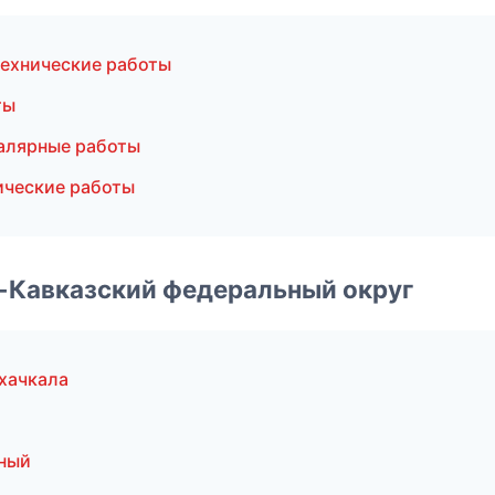
ехнические работы
ты
алярные работы
ические работы
о-Кавказский федеральный округ
хачкала
ный