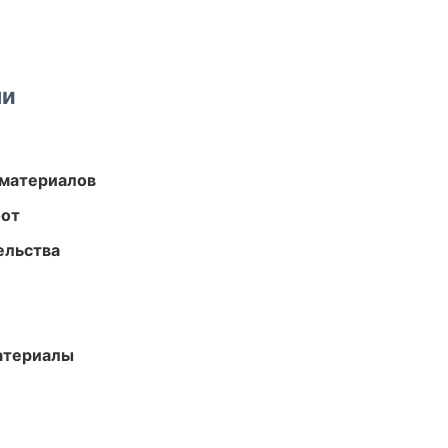
ми
 материалов
бот
ельства
атериалы