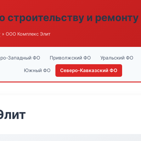
о строительству и ремонту
г
» ООО Комплекс Элит
ро-Западный ФО
Приволжский ФО
Уральский ФО
Южный ФО
Северо-Кавказский ФО
Элит