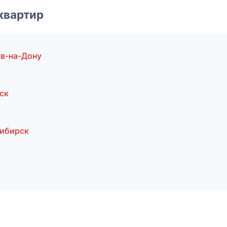
квартир
в-на-Дону
ск
сибирск