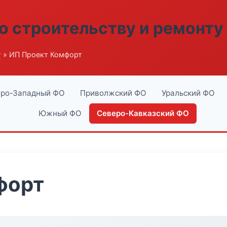
о строительству и ремонту
г
» ИП Проект Комфорт
ро-Западный ФО
Приволжский ФО
Уральский ФО
Южный ФО
Северо-Кавказский ФО
форт