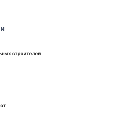
ми
ьных строителей
бот