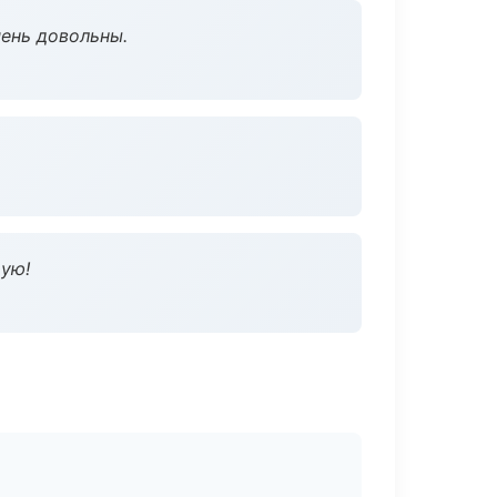
чень довольны.
дую!