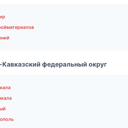
ир
ройматериалов
ений
о-Кавказский федеральный округ
кала
чкала
ный
рополь