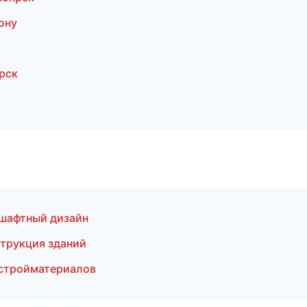
ону
рск
шафтный дизайн
трукция зданий
стройматериалов