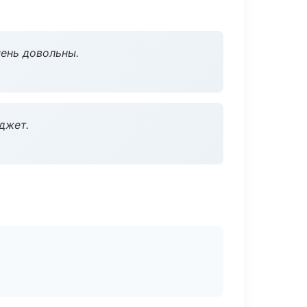
чень довольны.
джет.