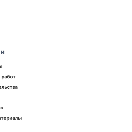
ми
те
 работ
ельства
юч
атериалы