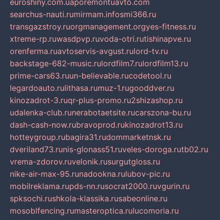
euroshiny.com.ua
poremontuavto.com
searchus-nauti.ru
mirmam.info
smi366.ru
transgazstroy.ru
orgmanagement.org
yes-fitness.ru
xtreme-rp.ru
wasdpvp.ru
voda-otri.ru
tishinapve.ru
orenferma.ru
avtoservis-avgust.ru
lord-tv.ru
backstage-682-music.ru
lordfilm7.ru
lordfilm13.ru
prime-cars63.ru
un-believable.ru
codetool.ru
legardoauto.ru
lithasa.ru
muz-1.ru
gooddver.ru
kinozadrot-3.ru
qr-plus-promo.ru
2shizashop.ru
udalenka-club.ru
nerabotaetsite.ru
carszona-bu.ru
dash-cash-now.ru
bravoprod.ru
kinozadrot13.ru
hotteygroup.ru
bagira31.ru
dommarketnsk.ru
dveriland73.ru
nis-glonass51.ru
veles-doroga.ru
tb02.ru
vrema-zdorov.ru
velonik.ru
surgutgloss.ru
nike-air-max-95.ru
nadookna.ru
lubov-pic.ru
mobilreklama.ru
pds-nn.ru
socrat2000.ru
vgurin.ru
spksochi.ru
shkola-klassika.ru
sabeonline.ru
mosoblfencing.ru
masteroptica.ru
lucomoria.ru