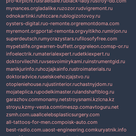
pro-kirpichi.ru
israelsale.ru
black-lady.ru
stroy-db.com
mynances.org
ladalike.ru
zozor.ru
dvigremont.ru
odnokartinki.ru
htccare.ru
blogizotovoy.ru
oysters-digital.ru
o-remonte.org
remontdoma.com
myremont.org
portal-remonta.org
vyitikho.ru
mirjon.ru
superdeutsch.ru
mycrazystars.ru
filosofyfree.com
mypetslife.org
warren-buffett.org
greleon.com
sp-or.ru
infoelectrik.ru
materialexpert.ru
detkiexpert.ru
doktorvilechit.ru
vsesvoimirykami.ru
instrumentgid.ru
manikjurinfo.ru
hozjajkainfo.ru
stroimaterials.ru
doktoradvice.ru
selskoehozjajstvo.ru
otopleniehouse.ru
justinterior.ru
chastnyjdom.ru
mojateplica.ru
podelkimaster.ru
landshaftblog.ru
garazhov.com
monamy.net
stroysnami.kz
lcna.kz
stroyu.kz
my-vesta.com
timeszp.com
avtoguru.net
zsmh.com.ua
allcelebsplasticsurgery.com
all-tattoos-for-men.com
poisk-auto.com
best-radio.com.ua
ost-engineering.com
kuryatnik.info