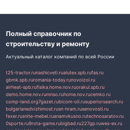
Полный справочник по
строительству и ремонту
Актуальный каталог компаний по всей России
t25-tractor.ru
nashicveti.ru
alutex.spb.ru
fas.ru
gbmk.spb.ru
romania-today.ru
novoizol.ru
airheat-spb.ru
fisika.home.nov.ru
orakul.spb.ru
demo.home.nov.ru
mnso.ru
home.nov.ru
cemko.ru
comp-land.org
7gazet.ru
bicom-oil.ru
superiorsearch.ru
bulgarianedvizhimost.ru
sn-hram.ru
senovosti.ru
fexer.ru
snite-mebel.ru
anamvkusno.ru
technosaratov.ru
0sporte.ru
9rota-game.ru
bigbad.ru
227gp.ru
wes-ex.ru