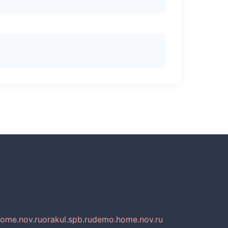
home.nov.ru
orakul.spb.ru
demo.home.nov.ru