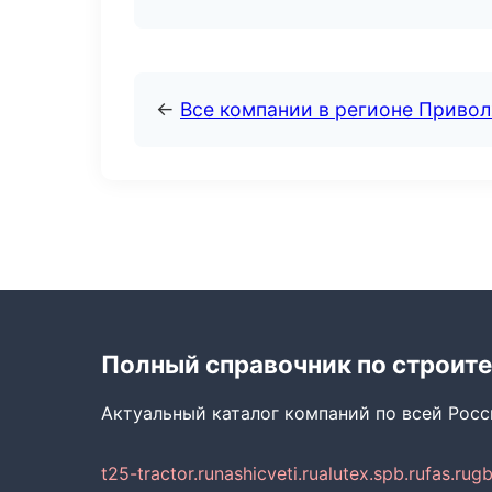
←
Все компании в регионе Приво
Полный справочник по строите
Актуальный каталог компаний по всей Рос
t25-tractor.ru
nashicveti.ru
alutex.spb.ru
fas.ru
gb