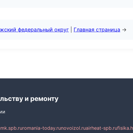
лжский федеральный округ
|
Главная страница
→
льству и ремонту
сии
mk.spb.ru
romania-today.ru
novoizol.ru
airheat-spb.ru
fisika.