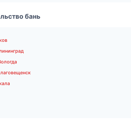
льство бань
ков
лининград
Вологда
Благовещенск
кала