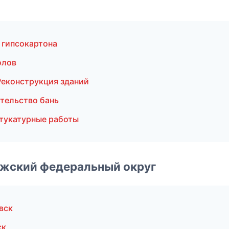
 гипсокартона
олов
еконструкция зданий
тельство бань
тукатурные работы
лжский федеральный округ
вск
ск