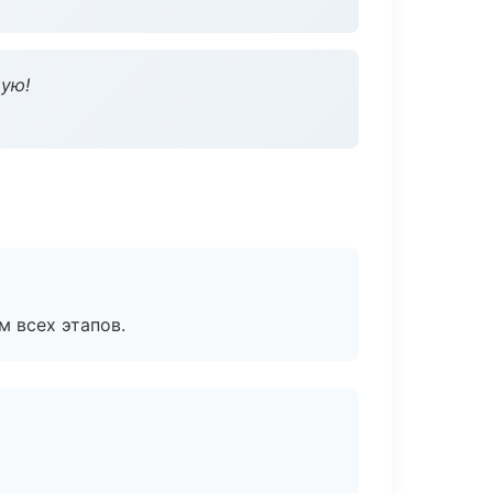
дую!
м всех этапов.