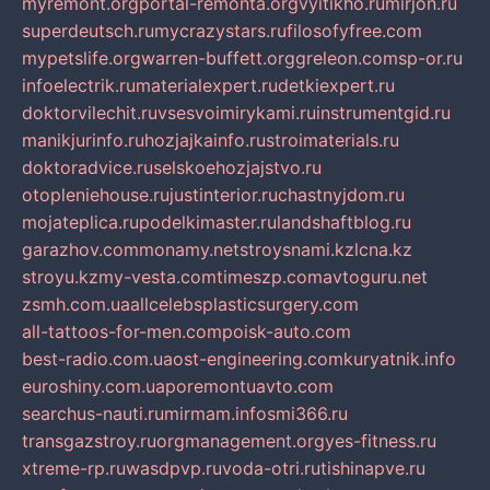
myremont.org
portal-remonta.org
vyitikho.ru
mirjon.ru
superdeutsch.ru
mycrazystars.ru
filosofyfree.com
mypetslife.org
warren-buffett.org
greleon.com
sp-or.ru
infoelectrik.ru
materialexpert.ru
detkiexpert.ru
doktorvilechit.ru
vsesvoimirykami.ru
instrumentgid.ru
manikjurinfo.ru
hozjajkainfo.ru
stroimaterials.ru
doktoradvice.ru
selskoehozjajstvo.ru
otopleniehouse.ru
justinterior.ru
chastnyjdom.ru
mojateplica.ru
podelkimaster.ru
landshaftblog.ru
garazhov.com
monamy.net
stroysnami.kz
lcna.kz
stroyu.kz
my-vesta.com
timeszp.com
avtoguru.net
zsmh.com.ua
allcelebsplasticsurgery.com
all-tattoos-for-men.com
poisk-auto.com
best-radio.com.ua
ost-engineering.com
kuryatnik.info
euroshiny.com.ua
poremontuavto.com
searchus-nauti.ru
mirmam.info
smi366.ru
transgazstroy.ru
orgmanagement.org
yes-fitness.ru
xtreme-rp.ru
wasdpvp.ru
voda-otri.ru
tishinapve.ru