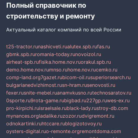
Полный справочник по
строительству и ремонту
Актуальный каталог компаний по всей России
t25-tractor.ru
nashicveti.ru
alutex.spb.ru
fas.ru
gbmk.spb.ru
romania-today.ru
novoizol.ru
airheat-spb.ru
fisika.home.nov.ru
orakul.spb.ru
demo.home.nov.ru
mnso.ru
home.nov.ru
cemko.ru
comp-land.org
7gazet.ru
bicom-oil.ru
superiorsearch.ru
bulgarianedvizhimost.ru
sn-hram.ru
senovosti.ru
fexer.ru
snite-mebel.ru
anamvkusno.ru
technosaratov.ru
0sporte.ru
9rota-game.ru
bigbad.ru
227gp.ru
wes-ex.ru
pro-kirpichi.ru
israelsale.ru
black-lady.ru
stroy-db.com
mynances.org
ladalike.ru
zozor.ru
dvigremont.ru
odnokartinki.ru
htccare.ru
blogizotovoy.ru
oysters-digital.ru
o-remonte.org
remontdoma.com