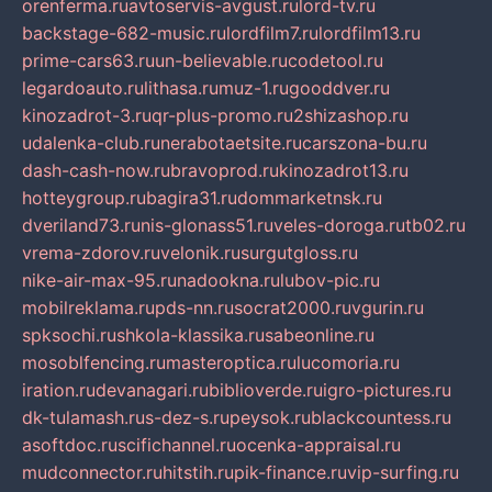
orenferma.ru
avtoservis-avgust.ru
lord-tv.ru
backstage-682-music.ru
lordfilm7.ru
lordfilm13.ru
prime-cars63.ru
un-believable.ru
codetool.ru
legardoauto.ru
lithasa.ru
muz-1.ru
gooddver.ru
kinozadrot-3.ru
qr-plus-promo.ru
2shizashop.ru
udalenka-club.ru
nerabotaetsite.ru
carszona-bu.ru
dash-cash-now.ru
bravoprod.ru
kinozadrot13.ru
hotteygroup.ru
bagira31.ru
dommarketnsk.ru
dveriland73.ru
nis-glonass51.ru
veles-doroga.ru
tb02.ru
vrema-zdorov.ru
velonik.ru
surgutgloss.ru
nike-air-max-95.ru
nadookna.ru
lubov-pic.ru
mobilreklama.ru
pds-nn.ru
socrat2000.ru
vgurin.ru
spksochi.ru
shkola-klassika.ru
sabeonline.ru
mosoblfencing.ru
masteroptica.ru
lucomoria.ru
iration.ru
devanagari.ru
biblioverde.ru
igro-pictures.ru
dk-tulamash.ru
s-dez-s.ru
peysok.ru
blackcountess.ru
asoftdoc.ru
scifichannel.ru
ocenka-appraisal.ru
mudconnector.ru
hitstih.ru
pik-finance.ru
vip-surfing.ru