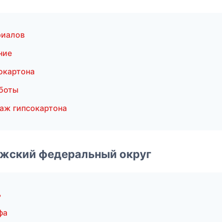
риалов
ние
окартона
боты
аж гипсокартона
лжский федеральный округ
ь
фа