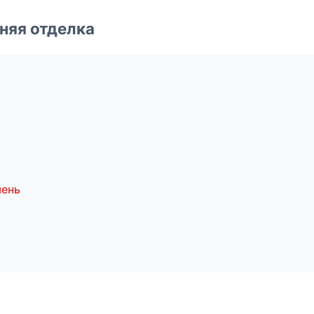
няя отделка
мень