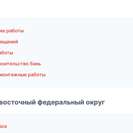
ие работы
мещений
аботы
роительство бань
емонтажные работы
евосточный федеральный округ
вск