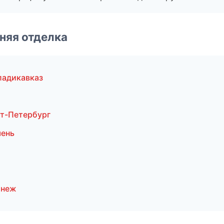
няя отделка
ладикавказ
т-Петербург
мень
онеж