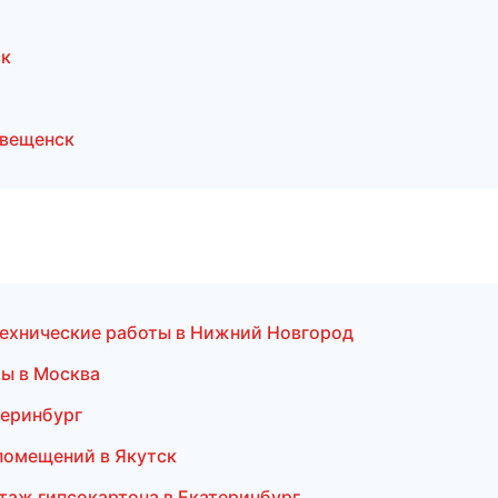
ск
овещенск
ехнические работы в Нижний Новгород
мы в Москва
теринбург
помещений в Якутск
аж гипсокартона в Екатеринбург