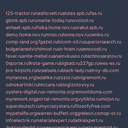
t25-tractor.ru
nashicveti.ru
alutex.spb.ru
fas.ru
gbmk.spb.ru
romania-today.ru
novoizol.ru
airheat-spb.ru
fisika.home.nov.ru
orakul.spb.ru
demo.home.nov.ru
mnso.ru
home.nov.ru
cemko.ru
comp-land.org
7gazet.ru
bicom-oil.ru
superiorsearch.ru
bulgarianedvizhimost.ru
sn-hram.ru
senovosti.ru
fexer.ru
snite-mebel.ru
anamvkusno.ru
technosaratov.ru
0sporte.ru
9rota-game.ru
bigbad.ru
227gp.ru
wes-ex.ru
pro-kirpichi.ru
israelsale.ru
black-lady.ru
stroy-db.com
mynances.org
ladalike.ru
zozor.ru
dvigremont.ru
odnokartinki.ru
htccare.ru
blogizotovoy.ru
oysters-digital.ru
o-remonte.org
remontdoma.com
myremont.org
portal-remonta.org
vyitikho.ru
mirjon.ru
superdeutsch.ru
mycrazystars.ru
filosofyfree.com
mypetslife.org
warren-buffett.org
greleon.com
sp-or.ru
infoelectrik.ru
materialexpert.ru
detkiexpert.ru
doktorvilechit.ru
vsesvoimirykami.ru
instrumentgid.ru