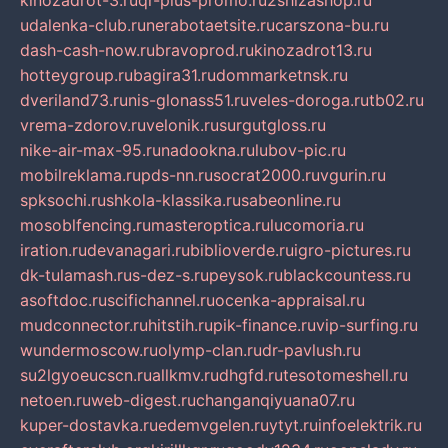
kinozadrot-3.ru
qr-plus-promo.ru
2shizashop.ru
udalenka-club.ru
nerabotaetsite.ru
carszona-bu.ru
dash-cash-now.ru
bravoprod.ru
kinozadrot13.ru
hotteygroup.ru
bagira31.ru
dommarketnsk.ru
dveriland73.ru
nis-glonass51.ru
veles-doroga.ru
tb02.ru
vrema-zdorov.ru
velonik.ru
surgutgloss.ru
nike-air-max-95.ru
nadookna.ru
lubov-pic.ru
mobilreklama.ru
pds-nn.ru
socrat2000.ru
vgurin.ru
spksochi.ru
shkola-klassika.ru
sabeonline.ru
mosoblfencing.ru
masteroptica.ru
lucomoria.ru
iration.ru
devanagari.ru
biblioverde.ru
igro-pictures.ru
dk-tulamash.ru
s-dez-s.ru
peysok.ru
blackcountess.ru
asoftdoc.ru
scifichannel.ru
ocenka-appraisal.ru
mudconnector.ru
hitstih.ru
pik-finance.ru
vip-surfing.ru
wundermoscow.ru
olymp-clan.ru
dr-pavlush.ru
su2lgyoeucscn.ru
allkmv.ru
dhgfd.ru
tesotomeshell.ru
netoen.ru
web-digest.ru
changanqiyuana07.ru
kuper-dostavka.ru
edemvgelen.ru
ytyt.ru
infoelektrik.ru