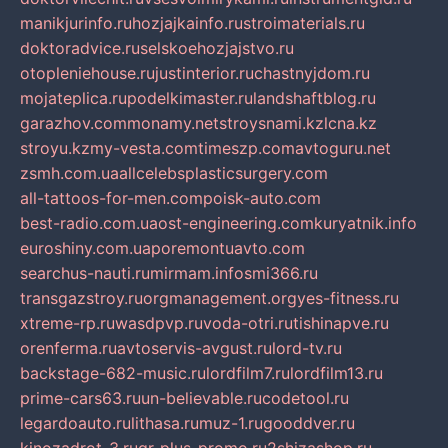
manikjurinfo.ru
hozjajkainfo.ru
stroimaterials.ru
doktoradvice.ru
selskoehozjajstvo.ru
otopleniehouse.ru
justinterior.ru
chastnyjdom.ru
mojateplica.ru
podelkimaster.ru
landshaftblog.ru
garazhov.com
monamy.net
stroysnami.kz
lcna.kz
stroyu.kz
my-vesta.com
timeszp.com
avtoguru.net
zsmh.com.ua
allcelebsplasticsurgery.com
all-tattoos-for-men.com
poisk-auto.com
best-radio.com.ua
ost-engineering.com
kuryatnik.info
euroshiny.com.ua
poremontuavto.com
searchus-nauti.ru
mirmam.info
smi366.ru
transgazstroy.ru
orgmanagement.org
yes-fitness.ru
xtreme-rp.ru
wasdpvp.ru
voda-otri.ru
tishinapve.ru
orenferma.ru
avtoservis-avgust.ru
lord-tv.ru
backstage-682-music.ru
lordfilm7.ru
lordfilm13.ru
prime-cars63.ru
un-believable.ru
codetool.ru
legardoauto.ru
lithasa.ru
muz-1.ru
gooddver.ru