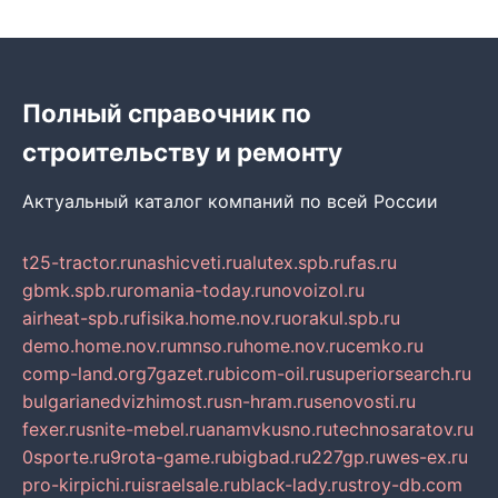
Полный справочник по
строительству и ремонту
Актуальный каталог компаний по всей России
t25-tractor.ru
nashicveti.ru
alutex.spb.ru
fas.ru
gbmk.spb.ru
romania-today.ru
novoizol.ru
airheat-spb.ru
fisika.home.nov.ru
orakul.spb.ru
demo.home.nov.ru
mnso.ru
home.nov.ru
cemko.ru
comp-land.org
7gazet.ru
bicom-oil.ru
superiorsearch.ru
bulgarianedvizhimost.ru
sn-hram.ru
senovosti.ru
fexer.ru
snite-mebel.ru
anamvkusno.ru
technosaratov.ru
0sporte.ru
9rota-game.ru
bigbad.ru
227gp.ru
wes-ex.ru
pro-kirpichi.ru
israelsale.ru
black-lady.ru
stroy-db.com