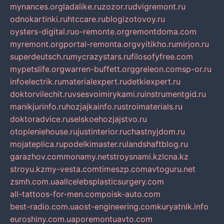
mynances.org
ladalike.ru
zozor.ru
dvigremont.ru
odnokartinki.ru
htccare.ru
blogizotovoy.ru
oysters-digital.ru
o-remonte.org
remontdoma.com
myremont.org
portal-remonta.org
vyitikho.ru
mirjon.ru
superdeutsch.ru
mycrazystars.ru
filosofyfree.com
mypetslife.org
warren-buffett.org
greleon.com
sp-or.ru
infoelectrik.ru
materialexpert.ru
detkiexpert.ru
doktorvilechit.ru
vsesvoimirykami.ru
instrumentgid.ru
manikjurinfo.ru
hozjajkainfo.ru
stroimaterials.ru
doktoradvice.ru
selskoehozjajstvo.ru
otopleniehouse.ru
justinterior.ru
chastnyjdom.ru
mojateplica.ru
podelkimaster.ru
landshaftblog.ru
garazhov.com
monamy.net
stroysnami.kz
lcna.kz
stroyu.kz
my-vesta.com
timeszp.com
avtoguru.net
zsmh.com.ua
allcelebsplasticsurgery.com
all-tattoos-for-men.com
poisk-auto.com
best-radio.com.ua
ost-engineering.com
kuryatnik.info
euroshiny.com.ua
poremontuavto.com