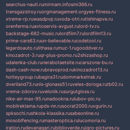
searchus-nauti.ru
mirmam.info
smi366.ru
transgazstroy.ru
orgmanagement.org
yes-fitness.ru
xtreme-rp.ru
wasdpvp.ru
voda-otri.ru
tishinapve.ru
orenferma.ru
avtoservis-avgust.ru
lord-tv.ru
backstage-682-music.ru
lordfilm7.ru
lordfilm13.ru
prime-cars63.ru
un-believable.ru
codetool.ru
legardoauto.ru
lithasa.ru
muz-1.ru
gooddver.ru
kinozadrot-3.ru
qr-plus-promo.ru
2shizashop.ru
udalenka-club.ru
nerabotaetsite.ru
carszona-bu.ru
dash-cash-now.ru
bravoprod.ru
kinozadrot13.ru
hotteygroup.ru
bagira31.ru
dommarketnsk.ru
dveriland73.ru
nis-glonass51.ru
veles-doroga.ru
tb02.ru
vrema-zdorov.ru
velonik.ru
surgutgloss.ru
nike-air-max-95.ru
nadookna.ru
lubov-pic.ru
mobilreklama.ru
pds-nn.ru
socrat2000.ru
vgurin.ru
spksochi.ru
shkola-klassika.ru
sabeonline.ru
mosoblfencing.ru
masteroptica.ru
lucomoria.ru
iration.ru
devanagari.ru
biblioverde.ru
igro-pictures.ru